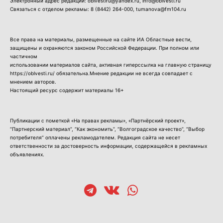
Электронный адрес редакции: oblvestiru@yandex.ru, info@oblvesti.ru
Связаться с отделом рекламы:
8 (8442) 264-000
, tumanova@fm104.ru
Все права на материалы, размещенные на сайте ИА Областные вести,
защищены и охраняются законом Российской Федерации. При полном или
частичном
использовании материалов сайта, активная гиперссылка на главную страницу
https://oblvesti.ru/ обязательна.Мнение редакции не всегда совпадает с
мнением авторов.
Настоящий ресурс содержит материалы 16+
Публикации с пометкой «На правах рекламы», «Партнёрский проект»,
“Партнерский материал”, “Как экономить”, “Волгоградское качество”, “Выбор
потребителя” оплачены рекламодателем. Редакция сайта не несет
ответственности за достоверность информации, содержащейся в рекламных
объявлениях.