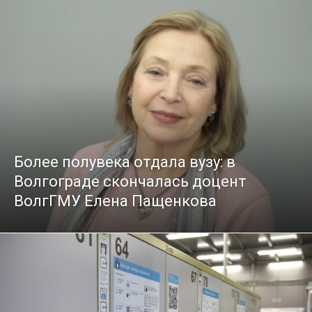
Более полувека отдала вузу: в
Волгограде скончалась доцент
ВолгГМУ Елена Пащенкова