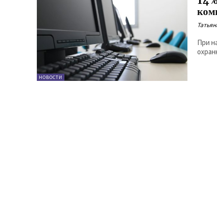
14%
ком
Татьян
При н
охран
НОВОСТИ