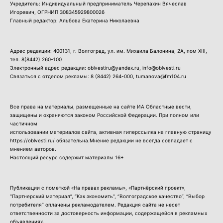
Учредитель: Индивидуальный предприниматель Черепахин Вячеслав
Игоревич, ОГРНИП 308345929800026
Главный редактор: Альбова Екатерина Николаевна
Адрес редакции: 400131, г. Волгоград, ул. им. Михаила Балонина, 2А, пом XIII,
тел.
8(8442) 260-100
Электронный адрес редакции: oblvestiru@yandex.ru, info@oblvesti.ru
Связаться с отделом рекламы:
8 (8442) 264-000
, tumanova@fm104.ru
Все права на материалы, размещенные на сайте ИА Областные вести,
защищены и охраняются законом Российской Федерации. При полном или
частичном
использовании материалов сайта, активная гиперссылка на главную страницу
https://oblvesti.ru/ обязательна.Мнение редакции не всегда совпадает с
мнением авторов.
Настоящий ресурс содержит материалы 16+
Публикации с пометкой «На правах рекламы», «Партнёрский проект»,
“Партнерский материал”, “Как экономить”, “Волгоградское качество”, “Выбор
потребителя” оплачены рекламодателем. Редакция сайта не несет
ответственности за достоверность информации, содержащейся в рекламных
объявлениях.