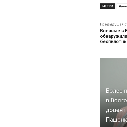
МЕТКИ
Волг
Предыдущая с
Военные в 
обнаружили
беспилотны
Более п
в Волго
доцент
Пащенк