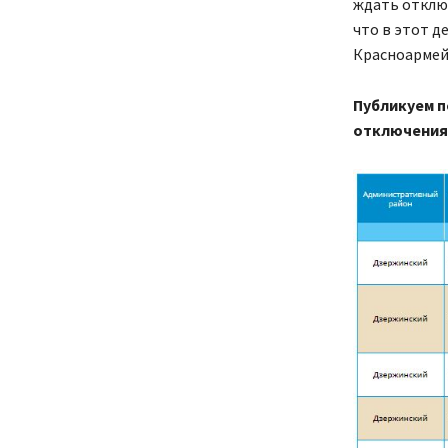
ждать отключ
что в этот д
Красноармейс
Публикуем п
отключения 