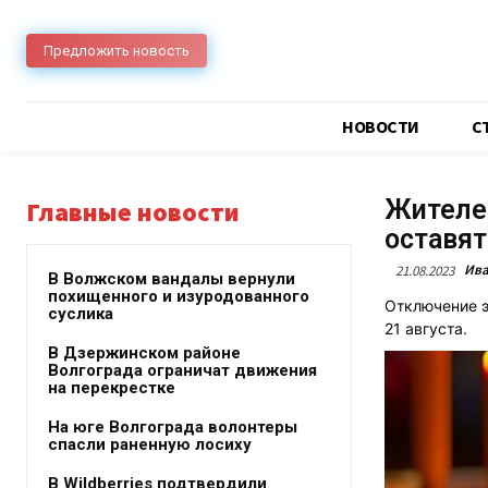
Предложить новость
НОВОСТИ
C
Жителей
Главные новости
оставят
Ива
21.08.2023
В Волжском вандалы вернули
похищенного и изуродованного
Отключение э
суслика
21 августа.
В Дзержинском районе
Волгограда ограничат движения
на перекрестке
На юге Волгограда волонтеры
спасли раненную лосиху
В Wildberries подтвердили