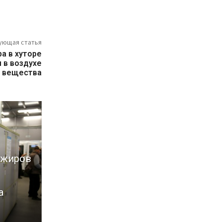
ующая статья
а в хуторе
 в воздухе
 вещества
ажиров
а