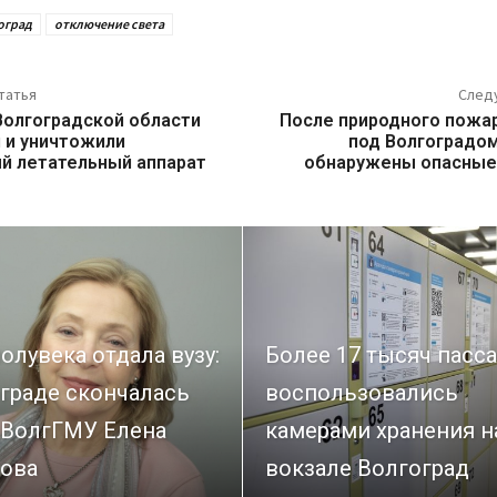
оград
отключение света
татья
След
Волгоградской области
После природного пожар
 и уничтожили
под Волгоградом
й летательный аппарат
обнаружены опасные
олувека отдала вузу:
Более 17 тысяч пасс
граде скончалась
воспользовались
 ВолгГМУ Елена
камерами хранения н
ова
вокзале Волгоград