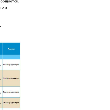
ообщается,
го и
ь