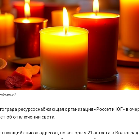
onbrain.ai/
гограда ресурсоснабжающая организация «Россети ЮГ» в оче
ет об отключении света.
ствующий список адресов, по которым 21 августа в Волгоград