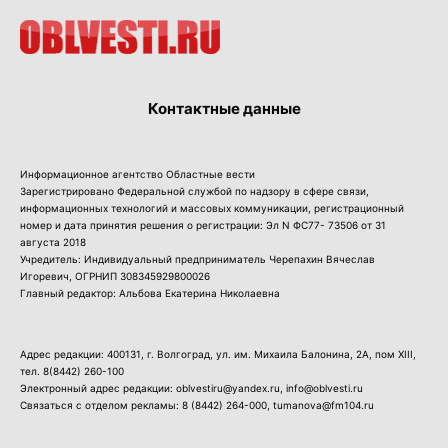
Контактные данные
Информационное агентство Областные вести
Зарегистрировано Федеральной службой по надзору в сфере связи,
информационных технологий и массовых коммуникации, регистрационный
номер и дата принятия решения о регистрации: Эл N ФС77- 73506 от 31
августа 2018
Учредитель: Индивидуальный предприниматель Черепахин Вячеслав
Игоревич, ОГРНИП 308345929800026
Главный редактор: Альбова Екатерина Николаевна
Адрес редакции: 400131, г. Волгоград, ул. им. Михаила Балонина, 2А, пом XIII,
тел.
8(8442) 260-100
Электронный адрес редакции: oblvestiru@yandex.ru, info@oblvesti.ru
Связаться с отделом рекламы:
8 (8442) 264-000
, tumanova@fm104.ru