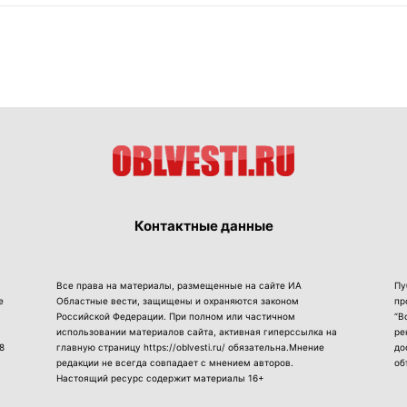
Контактные данные
Все права на материалы, размещенные на сайте ИА
Пу
е
Областные вести, защищены и охраняются законом
пр
Российской Федерации. При полном или частичном
“В
использовании материалов сайта, активная гиперссылка на
ре
8
главную страницу https://oblvesti.ru/ обязательна.Мнение
до
редакции не всегда совпадает с мнением авторов.
об
Настоящий ресурс содержит материалы 16+