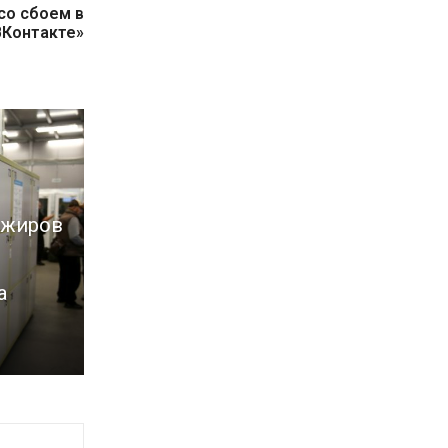
со сбоем в
ВКонтакте»
ажиров
а