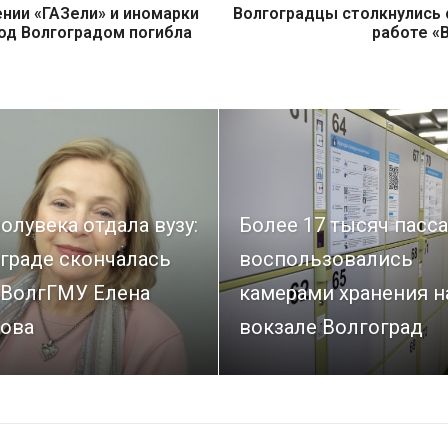
нии «ГАЗели» и иномарки
Волгоградцы столкнулись 
под Волгоградом погибла
работе «
олувека отдала вузу:
Более 17 тысяч пасс
граде скончалась
воспользовались
 ВолгГМУ Елена
камерами хранения н
ова
вокзале Волгоград