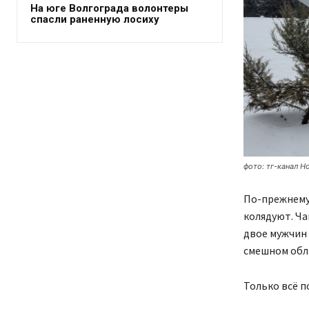
На юге Волгограда волонтеры
спасли раненную лосиху
фото: тг-канал Н
По-прежнему 
колядуют. Ча
двое мужчин 
смешном обл
Только всё п