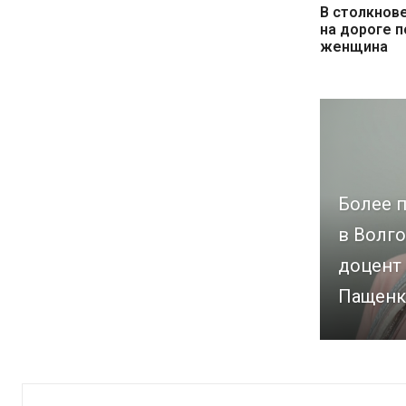
В столкнове
на дороге 
женщина
Более п
в Волго
доцент
Пащенк