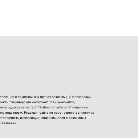
бликации с пометкой «На правах рекламы», «Партнёрский
оект», “Партнерский материал”, “Как экономить”,
олгоградское качество”, “Выбор потребителя” оплачены
кламодателем. Редакция сайта не несет ответственности за
стоверность информации, содержащейся в рекламных
ъявлениях.