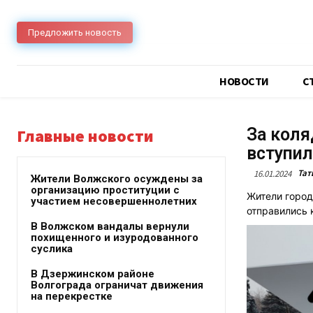
Предложить новость
НОВОСТИ
C
За коля
Главные новости
вступил
Тат
16.01.2024
Жители Волжского осуждены за
организацию проституции с
Жители город
участием несовершеннолетних
отправились 
В Волжском вандалы вернули
похищенного и изуродованного
суслика
В Дзержинском районе
Волгограда ограничат движения
на перекрестке