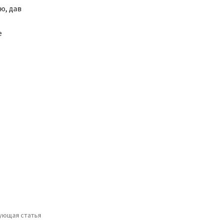
ю, дав
е
.
ующая статья