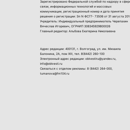
Зарегистрировано Федеральной службой по надзору в сфер
связи, информационных технологий и массовых
коммуникации, регистрационный номер и дата принятия
решения о регистрации: Эл N ФС77- 73506 от 31 августа 201
Учредитель: Индивидуальный предприниматель Черепахин
Вячеслав Игоревич, ОГРНИП 308345929800026
Главный редактор: Альбова Екатерина Николаевна
Адрес редакции: 400131, г. Волгоград, ул. им. Михаила
Балонина, 2А, пом XIII, тел.
8(8442) 260-100
Электронный адрес редакции: oblvestiru@yandex.ru,
info@oblvesti.ru
Связаться с отделом рекламы:
8 (8442) 264-000
,
tumanova@fm104.ru