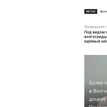
МЕТКИ
Волг
Предыдущая с
Под видом 
волгоградц
куриные ш
Более п
в Волго
доцент