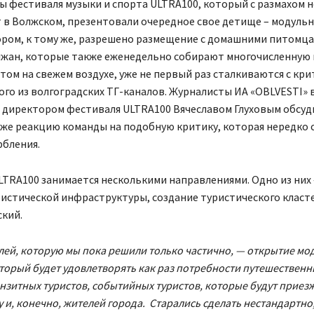
 фестиваля музыки и спорта ULTRA100, который с размахом 
 в Волжском, презентовали очередное свое детище – модульн
ором, к тому же, разрешено размещение с домашними питомца
лжан, которые также еженедельно собирают многочисленную 
том на свежем воздухе, уже не первый раз сталкиваются с кри
го из волгоградских ТГ-каналов. Журналисты ИА «OBLVESTI» в
 директором фестиваля ULTRA100 Вячеславом Глуховым обсуд
кже реакцию команды на подобную критику, которая нередко
рбления.
TRA100 занимается несколькими направлениями. Одно из них 
истической инфраструктуры, создание туристического класте
кий.
лей, которую мы пока решили только частично, — открытие мо
оторый будет удовлетворять как раз потребности путешественн
анзитных туристов, событийных туристов, которые будут приез
у и, конечно, жителей города. Старались сделать нестандартно