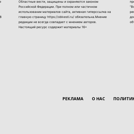
е
Областные вести, защищены и охраняются законом
пр
Российской Федерации. При полном или частичном
“В
использовании материалов сайта, активная гиперссылка на
ре
8
главную страницу https://oblvesti.ru/ обязательна.Мнение
до
редакции не всегда совпадает с мнением авторов.
об
Настоящий ресурс содержит материалы 16+
РЕКЛАМА
О НАС
ПОЛИТИК