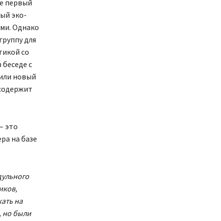
не первый
ый эко-
ми. Однако
группу для
тикой со
 беседе с
или новый
 содержит
– это
ра на базе
дульного
иков,
жать на
, но были