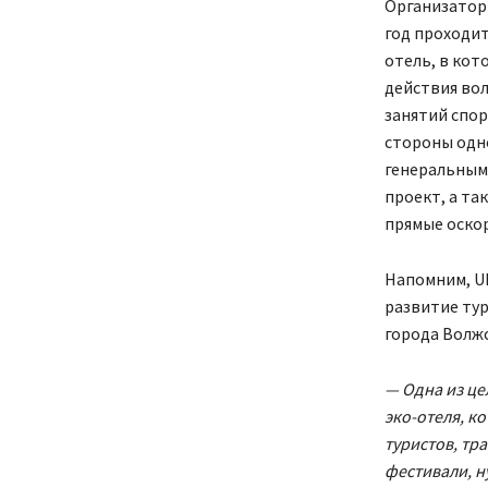
Организаторы
год проходит
отель, в кот
действия во
занятий спор
стороны одно
генеральным
проект, а та
прямые оско
Напомним, UL
развитие тур
города Волжс
— Одна из це
эко-отеля, к
туристов, тр
фестивали, н