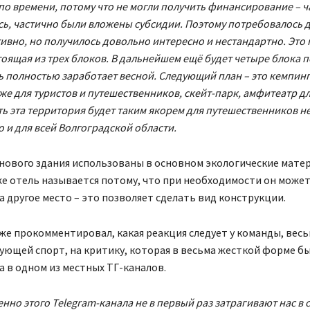
по времени, потому что не могли получить финансирование – 
ь, частично были вложены субсидии. Поэтому потребовалось д
ивно, но получилось довольно интересно и нестандартно. Это 
тоящая из трех блоков. В дальнейшем ещё будет четыре блока п
ь полностью заработает весной. Следующий план – это кемпин
же для туристов и путешественников, скейт-парк, амфитеатр д
сть эта территория будет таким якорем для путешественников не
о и для всей Волгоградской области.
нового здания использованы в основном экологические мате
е отель называется потому, что при необходимости он може
 другое место – это позволяет сделать вид конструкции.
же прокомментировал, какая реакция следует у команды, вес
ющей спорт, на критику, которая в весьма жесткой форме б
 в одном из местных ТГ-каналов.
нно этого Telegram-канала не в первый раз затрагивают нас в 