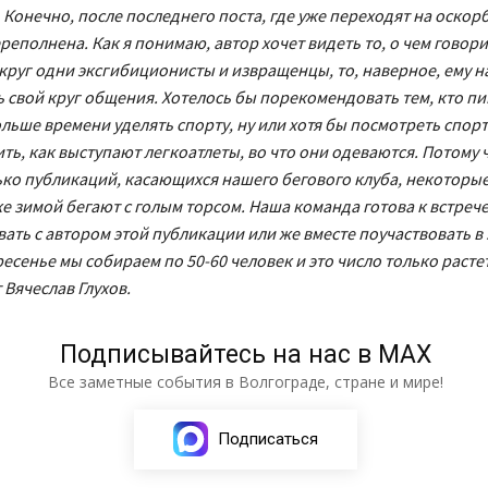
 Конечно, после последнего поста, где уже переходят на оскорб
еполнена. Как я понимаю, автор хочет видеть то, о чем говорит
округ одни эксгибиционисты и извращенцы, то, наверное, ему н
 свой круг общения. Хотелось бы порекомендовать тем, кто п
льше времени уделять спорту, ну или хотя бы посмотреть спор
ить, как выступают легкоатлеты, во что они одеваются. Потому 
ко публикаций, касающихся нашего бегового клуба, некоторые
е зимой бегают с голым торсом. Наша команда готова к встреч
ать с автором этой публикации или же вместе поучаствовать в 
есенье мы собираем по 50-60 человек и это число только расте
 Вячеслав Глухов.
Подписывайтесь на нас в МАХ
Все заметные события в Волгограде, стране и мире!
Подписаться