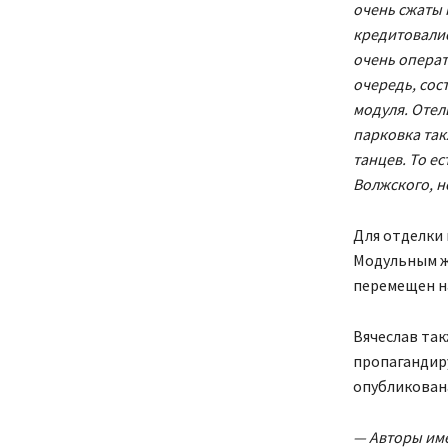
очень сжаты 
кредитовалис
очень операт
очередь, сос
модуля. Отел
парковка так
танцев. То е
Волжского, н
Для отделки 
Модульным ж
перемещен на
Вячеслав так
пропагандиру
опубликована
— Авторы име