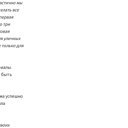
частично мы
елать все
первая
о три
говая
ля уличных
 только для
риалы.
т быть
ьма успешно
ыла
своих