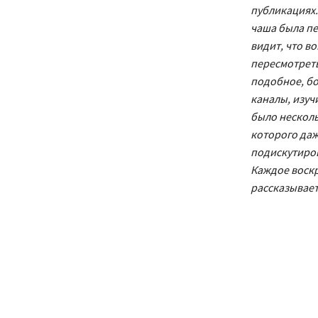
публикациях.
чаша была пер
видит, что в
пересмотреть
подобное, бо
каналы, изуч
было несколь
которого даж
подискутиров
Каждое воскр
рассказывает