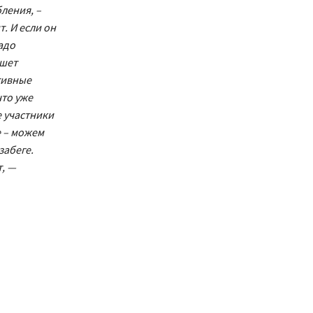
ления, –
. И если он
адо
ишет
тивные
что уже
 участники
е – можем
забеге.
т, —