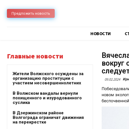
Предложить новость
НОВОСТИ
C
Вячесла
Главные новости
вокруг 
следует
Жители Волжского осуждены за
организацию проституции с
Ири
09.02.2024
участием несовершеннолетних
Побеседовал
В Волжском вандалы вернули
новом эколог
похищенного и изуродованного
беспочвенной
суслика
В Дзержинском районе
Волгограда ограничат движения
на перекрестке