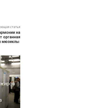
ующая статья
армонии на
т органная
 и мюзиклы
ажиров
а