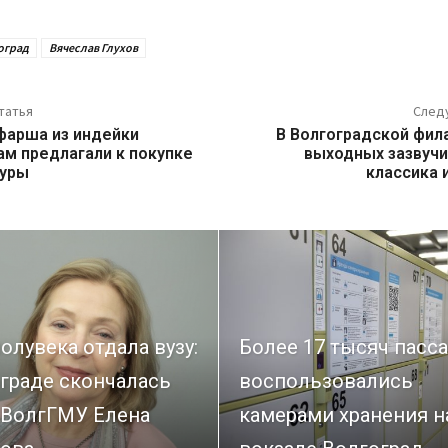
оград
Вячеслав Глухов
татья
След
фарша из индейки
В Волгоградской фил
ам предлагали к покупке
выходных зазвучи
куры
классика
олувека отдала вузу:
Более 17 тысяч пасс
граде скончалась
воспользовались
 ВолгГМУ Елена
камерами хранения н