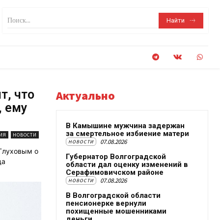
Поиск...
Найти
т, что
Актуально
, ему
В Камышине мужчина задержан
за смертельное избиение матери
ИЯ
НОВОСТИ
07.08.2026
НОВОСТИ
Глуховым о
Губернатор Волгоградской
да
области дал оценку изменений в
Серафимовичском районе
07.08.2026
НОВОСТИ
В Волгоградской области
пенсионерке вернули
похищенные мошенниками
деньги