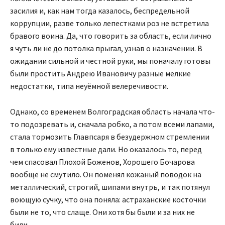
засилия и, как нам тогда казалось, беспредельной
коррупции, разве только лепестками роз не встретила
бравого воина. Да, что говорить за область, если лично
я чуть ли не до потолка прыгал, узнав о назначении. В
ожидании сильной и честной руки, мы поначалу готовы
были простить Андрею Ивановичу разные мелкие
недостатки, типа неуёмной велеречивости.
Однако, со временем Волгоградская область начала что-
то подозревать и, сначала робко, а потом всеми лапами,
стала тормозить Главпсаря в безудержном стремлении
в только ему известные дали. Но оказалось то, перед
чем спасовал Плохой Боженов, Хорошего Бочарова
вообще не смутило. Он поменял кожаный поводок на
металлический, строгий, шипами внутрь, и так потянул
воющую сучку, что она поняла: астраханские косточки
были не то, что слаще. Они хотя бы были и за них не
били.