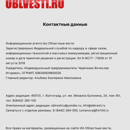
Контактные данные
Информационное агентство Областные вести
Зарегистрировано Федеральной службой по надзору в сфере связи,
информационных технологий и массовых коммуникации, регистрационный
номер и дата принятия решения о регистрации: Эл N ФС77- 73506 от 31
августа 2018
Учредитель: Индивидуальный предприниматель Черепахин Вячеслав
Игоревич, ОГРНИП 308345929800026
Главный редактор: Альбова Екатерина Николаевна
Адрес редакции: 400131, г. Волгоград, ул. им. Михаила Балонина, 2А, пом XIII,
тел.
8(8442) 260-100
Электронный адрес редакции: oblvestiru@yandex.ru, info@oblvesti.ru
Связаться с отделом рекламы:
8 (8442) 264-000
, tumanova@fm104.ru
Все права на материалы, размещенные на сайте ИА Областные вести,