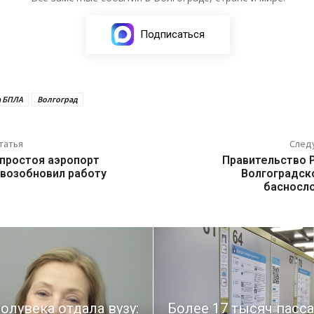
Подписаться
а БПЛА
Волгоград
татья
След
 простоя аэропорт
Правительство 
 возобновил работу
Волгоградск
басносл
олувека отдала вузу:
Более 17 тысяч пасс