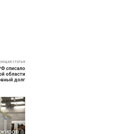
ующая статья
РФ списало
ой области
овный долг
ажиров