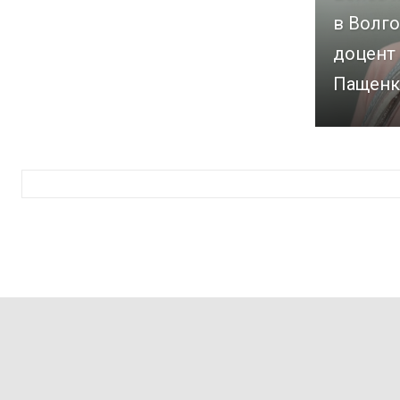
в Волго
доцент
Пащенк