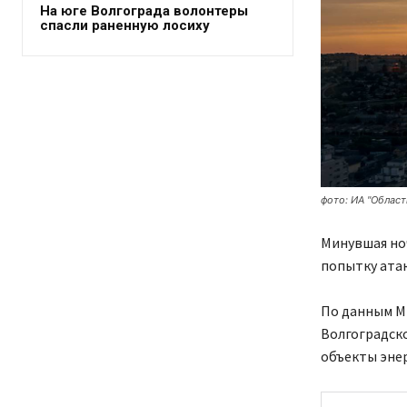
На юге Волгограда волонтеры
спасли раненную лосиху
фото: ИА "Област
Минувшая но
попытку ата
По данным М
Волгоградско
объекты эне