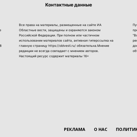
Контактные данные
Все права на материалы, размещенные на сайте ИА
Пу
е
Областные вести, защищены и охраняются законом
пр
Российской Федерации. При полном или частичном
“В
использовании материалов сайта, активная гиперссылка на
ре
8
главную страницу https://oblvesti.ru/ обязательна.Мнение
до
редакции не всегда совпадает с мнением авторов.
об
Настоящий ресурс содержит материалы 16+
РЕКЛАМА
О НАС
ПОЛИТИК