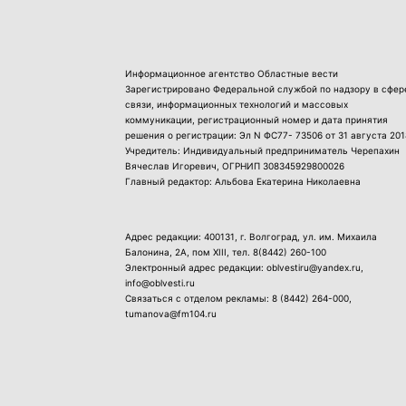
Информационное агентство Областные вести
Зарегистрировано Федеральной службой по надзору в сфер
связи, информационных технологий и массовых
коммуникации, регистрационный номер и дата принятия
решения о регистрации: Эл N ФС77- 73506 от 31 августа 201
Учредитель: Индивидуальный предприниматель Черепахин
Вячеслав Игоревич, ОГРНИП 308345929800026
Главный редактор: Альбова Екатерина Николаевна
Адрес редакции: 400131, г. Волгоград, ул. им. Михаила
Балонина, 2А, пом XIII, тел.
8(8442) 260-100
Электронный адрес редакции: oblvestiru@yandex.ru,
info@oblvesti.ru
Связаться с отделом рекламы:
8 (8442) 264-000
,
tumanova@fm104.ru