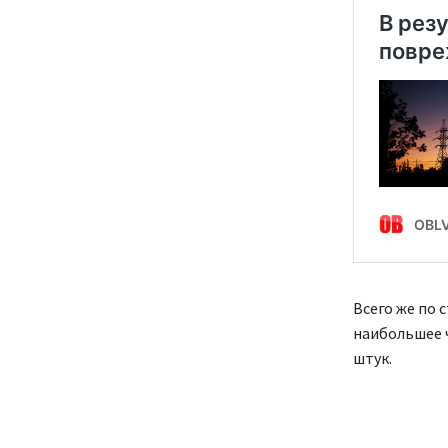
Всего же по 
наибольшее ч
штук.