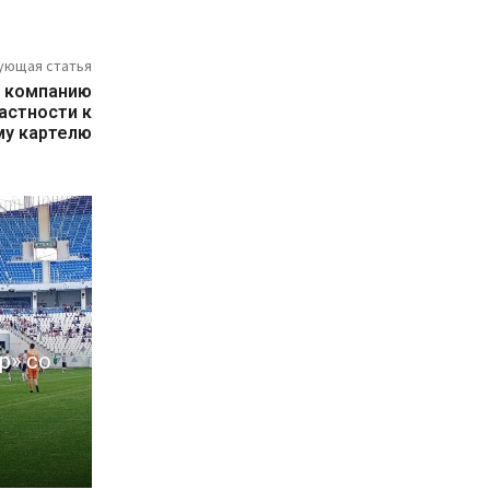
ующая статья
 компанию
астности к
у картелю
р» со