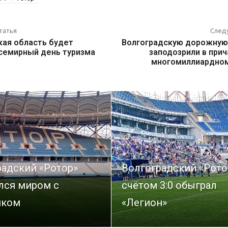
татья
След
кая область будет
Волгоградскую дорожную
семирный день туризма
заподозрили в прич
многомиллиардном
радский «Ротор»
Волгоградский «Рото
лся миром с
счётом 3:0 обыграл
иком
«Легион»