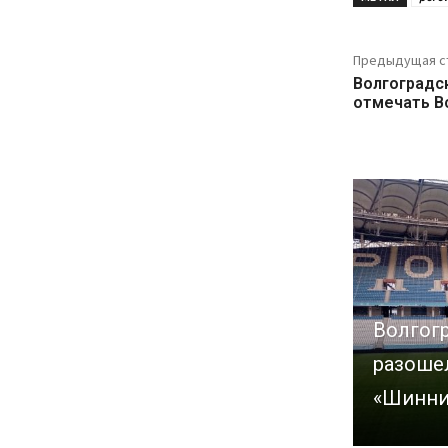
Предыдущая с
Волгоградс
отмечать В
Волгог
разоше
«Шинн