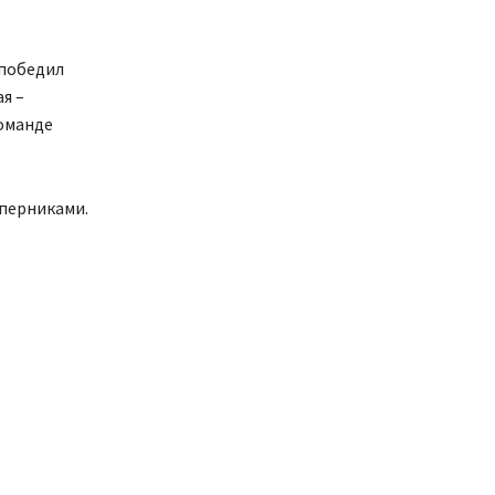
 победил
я –
команде
оперниками.