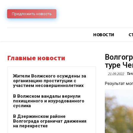
Предложить новость
НОВОСТИ
C
Волгогр
Главные новости
туре Че
Тат
21.09.2022
Жители Волжского осуждены за
организацию проституции с
Результат мог
участием несовершеннолетних
В Волжском вандалы вернули
похищенного и изуродованного
суслика
В Дзержинском районе
Волгограда ограничат движения
на перекрестке