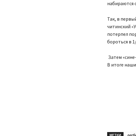
набираются о
Так, в первы
читинский «У
потерпел пор
бороться в 1/
Затем «сине-
В итоге наши
МЕТКИ
регб