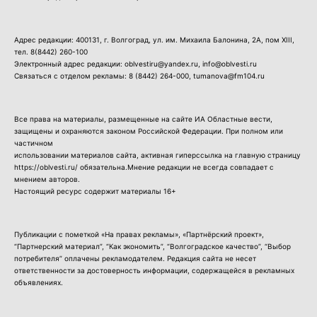
Адрес редакции: 400131, г. Волгоград, ул. им. Михаила Балонина, 2А, пом XIII,
тел.
8(8442) 260-100
Электронный адрес редакции: oblvestiru@yandex.ru, info@oblvesti.ru
Связаться с отделом рекламы:
8 (8442) 264-000
, tumanova@fm104.ru
Все права на материалы, размещенные на сайте ИА Областные вести,
защищены и охраняются законом Российской Федерации. При полном или
частичном
использовании материалов сайта, активная гиперссылка на главную страницу
https://oblvesti.ru/ обязательна.Мнение редакции не всегда совпадает с
мнением авторов.
Настоящий ресурс содержит материалы 16+
Публикации с пометкой «На правах рекламы», «Партнёрский проект»,
“Партнерский материал”, “Как экономить”, “Волгоградское качество”, “Выбор
потребителя” оплачены рекламодателем. Редакция сайта не несет
ответственности за достоверность информации, содержащейся в рекламных
объявлениях.