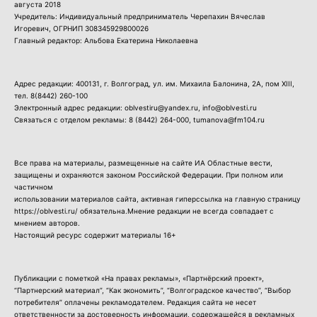
августа 2018
Учредитель: Индивидуальный предприниматель Черепахин Вячеслав
Игоревич, ОГРНИП 308345929800026
Главный редактор: Альбова Екатерина Николаевна
Адрес редакции: 400131, г. Волгоград, ул. им. Михаила Балонина, 2А, пом XIII,
тел.
8(8442) 260-100
Электронный адрес редакции: oblvestiru@yandex.ru, info@oblvesti.ru
Связаться с отделом рекламы:
8 (8442) 264-000
, tumanova@fm104.ru
Все права на материалы, размещенные на сайте ИА Областные вести,
защищены и охраняются законом Российской Федерации. При полном или
частичном
использовании материалов сайта, активная гиперссылка на главную страницу
https://oblvesti.ru/ обязательна.Мнение редакции не всегда совпадает с
мнением авторов.
Настоящий ресурс содержит материалы 16+
Публикации с пометкой «На правах рекламы», «Партнёрский проект»,
“Партнерский материал”, “Как экономить”, “Волгоградское качество”, “Выбор
потребителя” оплачены рекламодателем. Редакция сайта не несет
ответственности за достоверность информации, содержащейся в рекламных