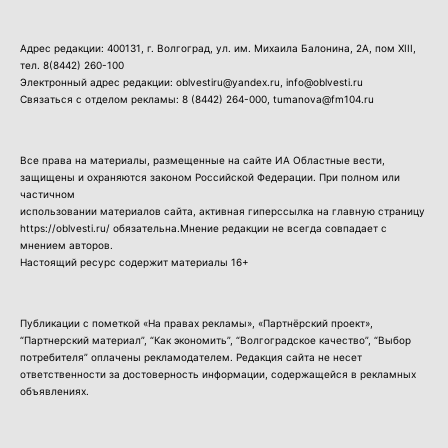
Адрес редакции: 400131, г. Волгоград, ул. им. Михаила Балонина, 2А, пом XIII,
тел.
8(8442) 260-100
Электронный адрес редакции: oblvestiru@yandex.ru, info@oblvesti.ru
Связаться с отделом рекламы:
8 (8442) 264-000
, tumanova@fm104.ru
Все права на материалы, размещенные на сайте ИА Областные вести,
защищены и охраняются законом Российской Федерации. При полном или
частичном
использовании материалов сайта, активная гиперссылка на главную страницу
https://oblvesti.ru/ обязательна.Мнение редакции не всегда совпадает с
мнением авторов.
Настоящий ресурс содержит материалы 16+
Публикации с пометкой «На правах рекламы», «Партнёрский проект»,
“Партнерский материал”, “Как экономить”, “Волгоградское качество”, “Выбор
потребителя” оплачены рекламодателем. Редакция сайта не несет
ответственности за достоверность информации, содержащейся в рекламных
объявлениях.