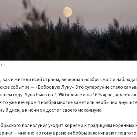
TI"
 как и жители всей страны, вечером 5 ноября смогли наблюда
кое событие — «Бобровую Луну». Это суперлуние стало самы
шнем году: Луна была на 7,9% больше и на 16% ярче, чем обычн
что уже вечером 4 ноября многие заметили необычно внушит
ый диск, а к ночи он достиг своего максимума.
ябрьского полнолуния уходит корнями к традициям коренных 
рики — именно к этому времени бобры заканчивают подготов