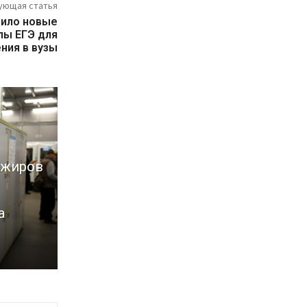
ующая статья
дило новые
лы ЕГЭ для
ния в вузы
ажиров
а