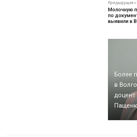
Предыдущая с
Молочную 
по докумен
выявили в 
Более п
в Волго
доцент
Пащенк