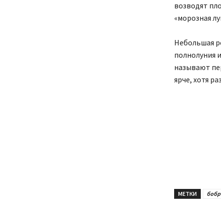
возводят пло
«морозная лу
Небольшая ре
полнолуния и
называют пер
ярче, хотя р
МЕТКИ
бобр