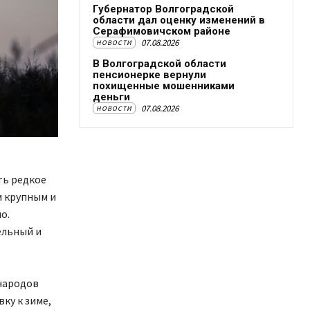
Губернатор Волгоградской
области дал оценку изменений в
Серафимовичском районе
07.08.2026
НОВОСТИ
В Волгоградской области
пенсионерке вернули
похищенные мошенниками
деньги
07.08.2026
НОВОСТИ
ть редкое
м крупным и
о.
ельный и
народов
ку к зиме,