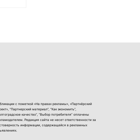
бликации с пометкой «На правах рекламы», «Партнёрский
оект», “Партнерский материал”, “Как экономить”,
олгоградское качество”, “Выбор потребителя” оплачены
кламодателем. Редакция сайта не несет ответственности за
стоверность информации, содержащейся в рекламных
ъявлениях.