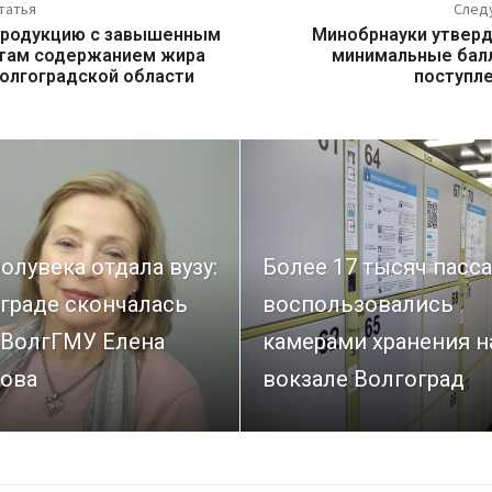
татья
След
продукцию с завышенным
Минобрнауки утвер
там содержанием жира
минимальные бал
Волгоградской области
поступле
олувека отдала вузу:
Более 17 тысяч пасс
граде скончалась
воспользовались
 ВолгГМУ Елена
камерами хранения н
ова
вокзале Волгоград