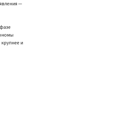
 явления —
 фазе
рономы
 крупнее и