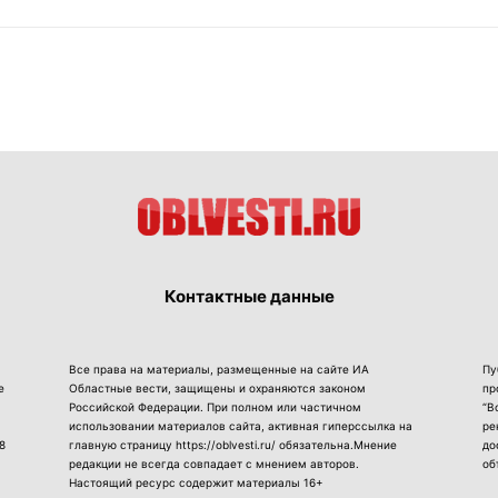
Контактные данные
Все права на материалы, размещенные на сайте ИА
Пу
е
Областные вести, защищены и охраняются законом
пр
Российской Федерации. При полном или частичном
“В
использовании материалов сайта, активная гиперссылка на
ре
8
главную страницу https://oblvesti.ru/ обязательна.Мнение
до
редакции не всегда совпадает с мнением авторов.
об
Настоящий ресурс содержит материалы 16+