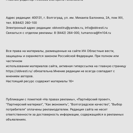
Адрес редакции: 400131, г. Волгоград, ул. им. Михаила Балонина, 2А, пом XIII,
тел.
8(8442) 260-100
Электронный адрес редакции: oblvestiru@yandex.ru, info@oblvesti.ru
Связаться с отделом рекламы:
8 (8442) 264-000
, tumanova@fm104.ru
Все права на материалы, размещенные на сайте ИА Областные вести,
защищены и охраняются законом Российской Федерации. При полном или
частичном
использовании материалов сайта, активная гиперссылка на главную страницу
https://oblvesti.ru/ обязательна.Мнение редакции не всегда совпадает с
мнением авторов.
Настоящий ресурс содержит материалы 16+
Публикации с пометкой «На правах рекламы», «Партнёрский проект»,
“Партнерский материал”, “Как экономить”, “Волгоградское качество”, “Выбор
потребителя” оплачены рекламодателем. Редакция сайта не несет
ответственности за достоверность информации, содержащейся в рекламных
объявлениях.