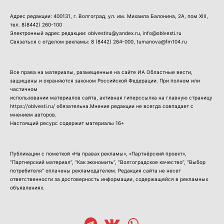
Адрес редакции: 400131, г. Волгоград, ул. им. Михаила Балонина, 2А, пом XIII,
тел.
8(8442) 260-100
Электронный адрес редакции: oblvestiru@yandex.ru, info@oblvesti.ru
Связаться с отделом рекламы:
8 (8442) 264-000
, tumanova@fm104.ru
Все права на материалы, размещенные на сайте ИА Областные вести,
защищены и охраняются законом Российской Федерации. При полном или
частичном
использовании материалов сайта, активная гиперссылка на главную страницу
https://oblvesti.ru/ обязательна.Мнение редакции не всегда совпадает с
мнением авторов.
Настоящий ресурс содержит материалы 16+
Публикации с пометкой «На правах рекламы», «Партнёрский проект»,
“Партнерский материал”, “Как экономить”, “Волгоградское качество”, “Выбор
потребителя” оплачены рекламодателем. Редакция сайта не несет
ответственности за достоверность информации, содержащейся в рекламных
объявлениях.