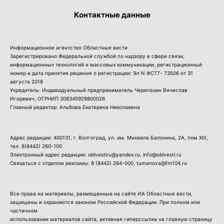
Контактные данные
Информационное агентство Областные вести
Зарегистрировано Федеральной службой по надзору в сфере связи,
информационных технологий и массовых коммуникации, регистрационный
номер и дата принятия решения о регистрации: Эл N ФС77- 73506 от 31
августа 2018
Учредитель: Индивидуальный предприниматель Черепахин Вячеслав
Игоревич, ОГРНИП 308345929800026
Главный редактор: Альбова Екатерина Николаевна
Адрес редакции: 400131, г. Волгоград, ул. им. Михаила Балонина, 2А, пом XIII,
тел.
8(8442) 260-100
Электронный адрес редакции: oblvestiru@yandex.ru, info@oblvesti.ru
Связаться с отделом рекламы:
8 (8442) 264-000
, tumanova@fm104.ru
Все права на материалы, размещенные на сайте ИА Областные вести,
защищены и охраняются законом Российской Федерации. При полном или
частичном
использовании материалов сайта, активная гиперссылка на главную страницу