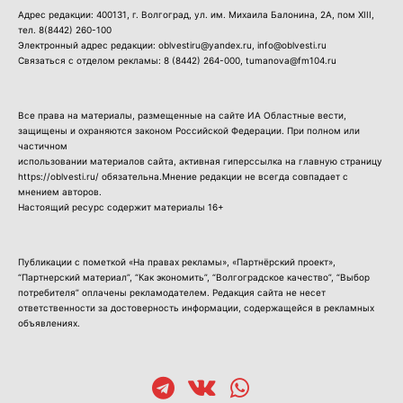
Адрес редакции: 400131, г. Волгоград, ул. им. Михаила Балонина, 2А, пом XIII,
тел.
8(8442) 260-100
Электронный адрес редакции: oblvestiru@yandex.ru, info@oblvesti.ru
Связаться с отделом рекламы:
8 (8442) 264-000
, tumanova@fm104.ru
Все права на материалы, размещенные на сайте ИА Областные вести,
защищены и охраняются законом Российской Федерации. При полном или
частичном
использовании материалов сайта, активная гиперссылка на главную страницу
https://oblvesti.ru/ обязательна.Мнение редакции не всегда совпадает с
мнением авторов.
Настоящий ресурс содержит материалы 16+
Публикации с пометкой «На правах рекламы», «Партнёрский проект»,
“Партнерский материал”, “Как экономить”, “Волгоградское качество”, “Выбор
потребителя” оплачены рекламодателем. Редакция сайта не несет
ответственности за достоверность информации, содержащейся в рекламных
объявлениях.