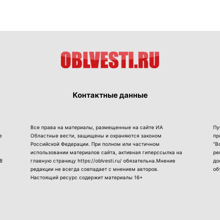
Контактные данные
Все права на материалы, размещенные на сайте ИА
Пу
е
Областные вести, защищены и охраняются законом
пр
Российской Федерации. При полном или частичном
“В
использовании материалов сайта, активная гиперссылка на
ре
8
главную страницу https://oblvesti.ru/ обязательна.Мнение
до
редакции не всегда совпадает с мнением авторов.
об
Настоящий ресурс содержит материалы 16+