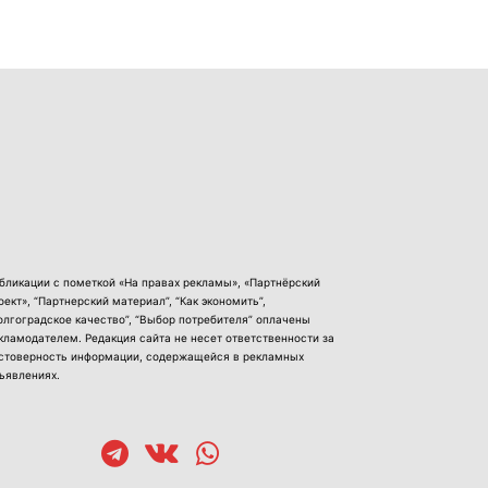
бликации с пометкой «На правах рекламы», «Партнёрский
оект», “Партнерский материал”, “Как экономить”,
олгоградское качество”, “Выбор потребителя” оплачены
кламодателем. Редакция сайта не несет ответственности за
стоверность информации, содержащейся в рекламных
ъявлениях.