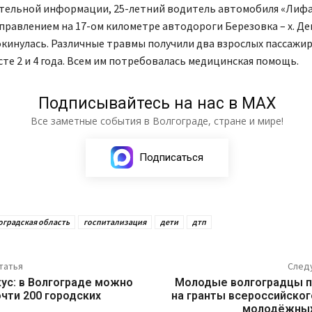
тельной информации, 25-летний водитель автомобиля «Лифа
управлением на 17-ом километре автодороги Березовка – х. Де
инулась. Различные травмы получили два взрослых пассажира
сте 2 и 4 года. Всем им потребовалась медицинская помощь.
Подписывайтесь на нас в МАХ
Все заметные события в Волгограде, стране и мире!
Подписаться
оградская область
госпитализация
дети
дтп
татья
След
ус: в Волгограде можно
Молодые волгоградцы п
чти 200 городских
на гранты всероссийског
молодёжных