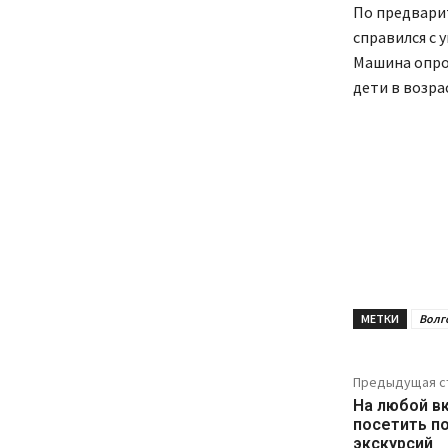
По предвари
справился с 
Машина опрок
дети в возра
МЕТКИ
Волг
Предыдущая с
На любой вк
посетить по
экскурсий