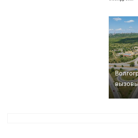
Волгогр
вызовы