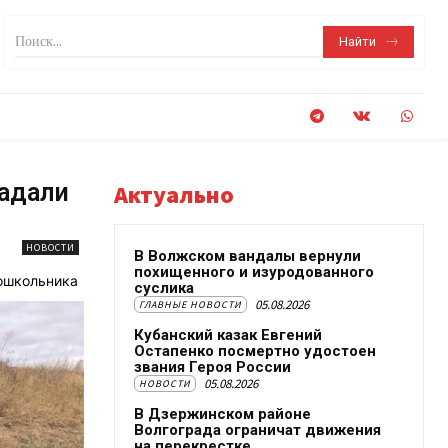
Поиск...
Найти
радали
Актуально
НОВОСТИ
В Волжском вандалы вернули
похищенного и изуродованного
дошкольника
суслика
05.08.2026
ГЛАВНЫЕ НОВОСТИ
Кубанский казак Евгений
Остапенко посмертно удостоен
звания Героя России
05.08.2026
НОВОСТИ
В Дзержинском районе
Волгограда ограничат движения
на перекрестке