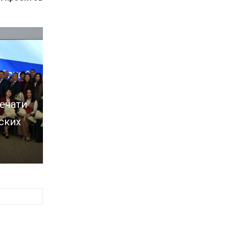
ечати
ских