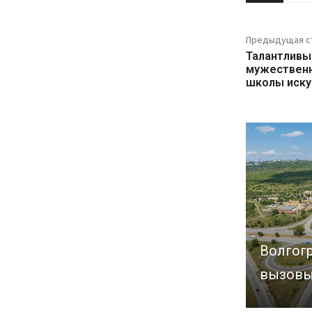
Предыдущая с
Талантливы
мужественн
школы иску
Волгогр
вызовы