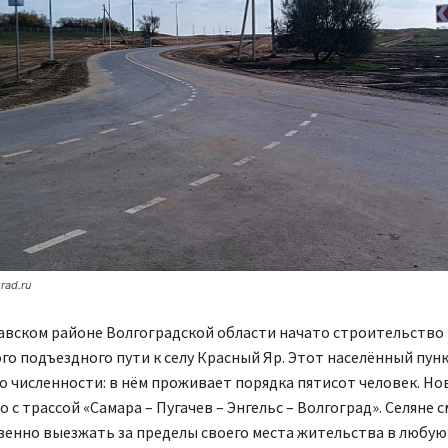
rad.ru
вском районе Волгоградской области начато строительство 
о подъездного пути к селу Красный Яр. Этот населённый пун
 численности: в нём проживает порядка пятисот человек. Но
о с трассой «Самара – Пугачев – Энгельс – Волгоград». Селяне 
енно выезжать за пределы своего места жительства в любую 