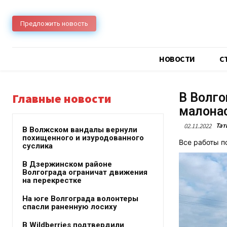
Предложить новость
НОВОСТИ
C
В Волго
Главные новости
малона
Тат
02.11.2022
В Волжском вандалы вернули
похищенного и изуродованного
Все работы п
суслика
В Дзержинском районе
Волгограда ограничат движения
на перекрестке
На юге Волгограда волонтеры
спасли раненную лосиху
В Wildberries подтвердили