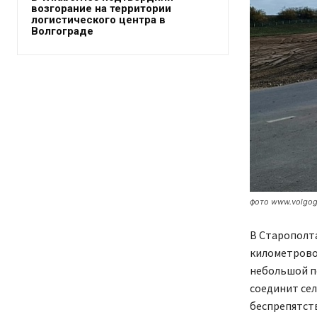
возгорание на территории
логистического центра в
Волгограде
фото www.volgog
В Старополта
километровог
небольшой по
соединит сел
беспрепятств