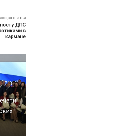
ующая статья
 посту ДПС
котиками в
кармане
ечати
ских