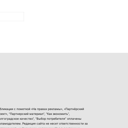
бликации с пометкой «На правах рекламы», «Партнёрский
оект», “Партнерский материал”, “Как экономить”,
олгоградское качество”, “Выбор потребителя” оплачены
кламодателем. Редакция сайта не несет ответственности за