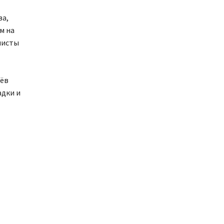
ва,
м на
листы
оёв
адки и