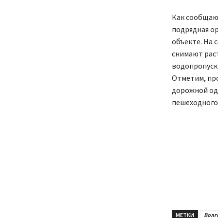
Как сообщаю
подрядная о
объекте. На 
снимают рас
водопропуск
Отметим, пр
дорожной од
пешеходного 
МЕТКИ
Волг