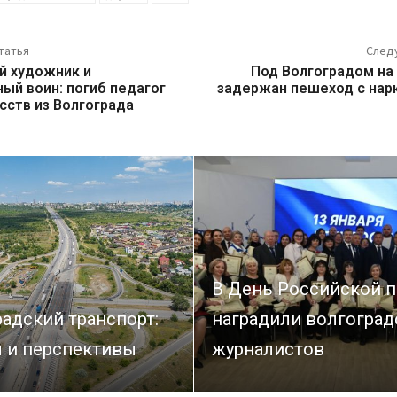
татья
След
й художник и
Под Волгоградом на
ый воин: погиб педагог
задержан пешеход с нар
сств из Волгограда
В День Российской п
адский транспорт:
наградили волгоград
 и перспективы
журналистов