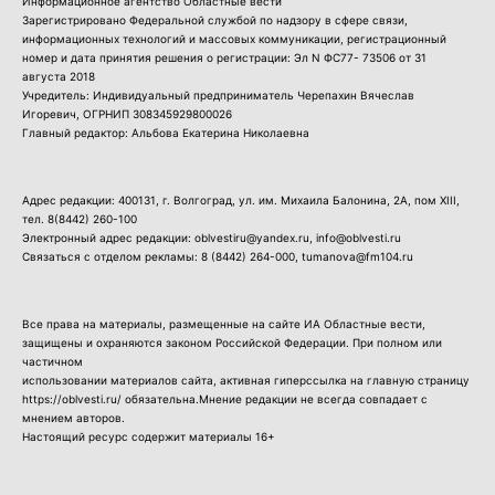
Информационное агентство Областные вести
Зарегистрировано Федеральной службой по надзору в сфере связи,
информационных технологий и массовых коммуникации, регистрационный
номер и дата принятия решения о регистрации: Эл N ФС77- 73506 от 31
августа 2018
Учредитель: Индивидуальный предприниматель Черепахин Вячеслав
Игоревич, ОГРНИП 308345929800026
Главный редактор: Альбова Екатерина Николаевна
Адрес редакции: 400131, г. Волгоград, ул. им. Михаила Балонина, 2А, пом XIII,
тел.
8(8442) 260-100
Электронный адрес редакции: oblvestiru@yandex.ru, info@oblvesti.ru
Связаться с отделом рекламы:
8 (8442) 264-000
, tumanova@fm104.ru
Все права на материалы, размещенные на сайте ИА Областные вести,
защищены и охраняются законом Российской Федерации. При полном или
частичном
использовании материалов сайта, активная гиперссылка на главную страницу
https://oblvesti.ru/ обязательна.Мнение редакции не всегда совпадает с
мнением авторов.
Настоящий ресурс содержит материалы 16+