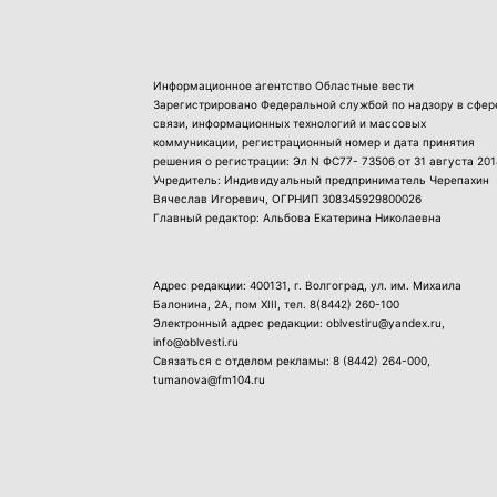
Информационное агентство Областные вести
Зарегистрировано Федеральной службой по надзору в сфер
связи, информационных технологий и массовых
коммуникации, регистрационный номер и дата принятия
решения о регистрации: Эл N ФС77- 73506 от 31 августа 201
Учредитель: Индивидуальный предприниматель Черепахин
Вячеслав Игоревич, ОГРНИП 308345929800026
Главный редактор: Альбова Екатерина Николаевна
Адрес редакции: 400131, г. Волгоград, ул. им. Михаила
Балонина, 2А, пом XIII, тел.
8(8442) 260-100
Электронный адрес редакции: oblvestiru@yandex.ru,
info@oblvesti.ru
Связаться с отделом рекламы:
8 (8442) 264-000
,
tumanova@fm104.ru