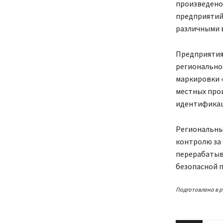
произведено 
предприятий
различными в
Предприятия
регионально
маркировки «
местных про
идентификац
Региональны
контролю за
перерабатыв
безопасной п
Подготовлено в р