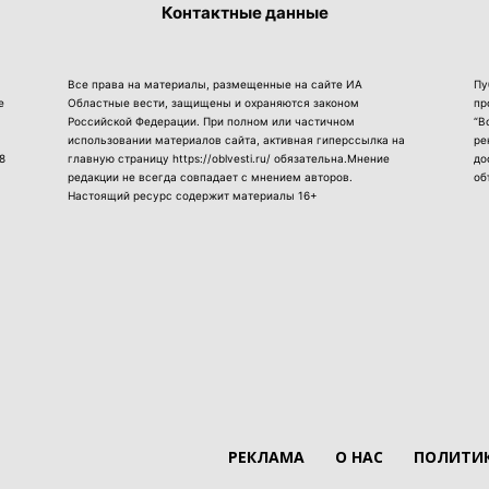
Контактные данные
Все права на материалы, размещенные на сайте ИА
Пу
е
Областные вести, защищены и охраняются законом
пр
Российской Федерации. При полном или частичном
“В
использовании материалов сайта, активная гиперссылка на
ре
8
главную страницу https://oblvesti.ru/ обязательна.Мнение
до
редакции не всегда совпадает с мнением авторов.
об
Настоящий ресурс содержит материалы 16+
РЕКЛАМА
О НАС
ПОЛИТИК