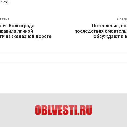
оград
татья
След
 из Волгограда
Потепление, по
правила личной
последствия смертель
ти на железной дороге
обсуждают в 