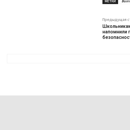
МЕТКИ
Волг
Предыдущая с
Школьникам
напомнили 
безопаснос