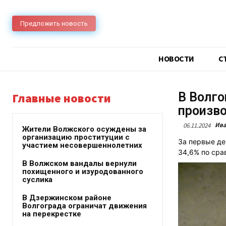
Предложить новость
НОВОСТИ
C
В Волго
Главные новости
произво
Ива
06.11.2024
Жители Волжского осуждены за
организацию проституции с
За первые де
участием несовершеннолетних
34,6% по сра
В Волжском вандалы вернули
похищенного и изуродованного
суслика
В Дзержинском районе
Волгограда ограничат движения
на перекрестке