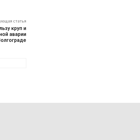
ующая статья
льзу круп и
ной аварии
Волгограде