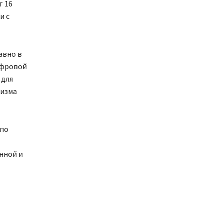
т 16
и с
авно в
ифровой
 для
низма
 по
нной и