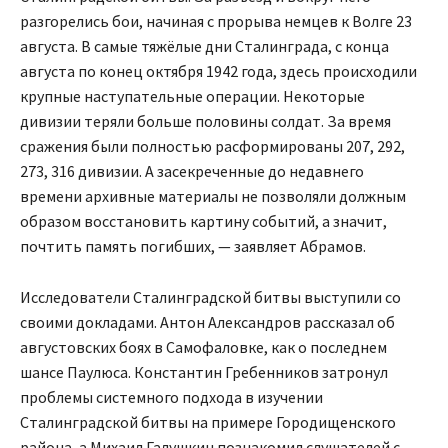
разгорелись бои, начиная с прорыва немцев к Волге 23
августа. В самые тяжёлые дни Сталинграда, с конца
августа по конец октября 1942 года, здесь происходили
крупные наступательные операции. Некоторые
дивизии теряли больше половины солдат. За время
сражения были полностью расформированы 207, 292,
273, 316 дивизии. А засекреченные до недавнего
времени архивные материалы не позволяли должным
образом восстановить картину событий, а значит,
почтить память погибших, — заявляет Абрамов.
Исследователи Сталинградской битвы выступили со
своими докладами. Антон Александров рассказал об
августовских боях в Самофаловке, как о последнем
шансе Паулюса. Константин Гребенников затронул
проблемы системного подхода в изучении
Сталинградской битвы на примере Городищенского
района, а Михаил Галушкин познакомил слушателей с