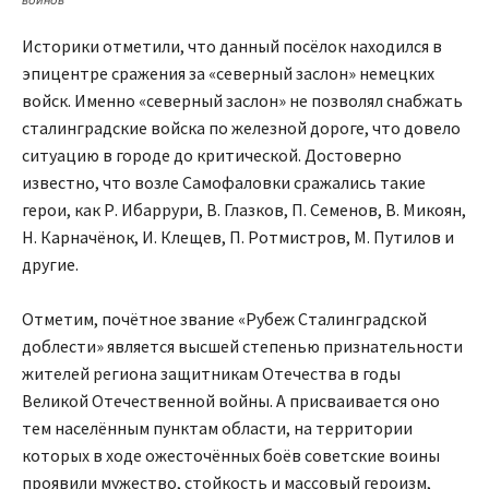
воинов
Историки отметили, что данный посёлок находился в
эпицентре сражения за «северный заслон» немецких
войск. Именно «северный заслон» не позволял снабжать
сталинградские войска по железной дороге, что довело
ситуацию в городе до критической. Достоверно
известно, что возле Самофаловки сражались такие
герои, как Р. Ибаррури, В. Глазков, П. Семенов, В. Микоян,
Н. Карначёнок, И. Клещев, П. Ротмистров, М. Путилов и
другие.
Отметим, почётное звание «Рубеж Сталинградской
доблести» является высшей степенью признательности
жителей региона защитникам Отечества в годы
Великой Отечественной войны. А присваивается оно
тем населённым пунктам области, на территории
которых в ходе ожесточённых боёв советские воины
проявили мужество, стойкость и массовый героизм,