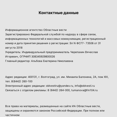
Контактные данные
Информационное агентство Областные вести
Зарегистрировано Федеральной службой по надзору в сфере связи,
информационных технологий и массовых коммуникации, регистрационный
номер и дата принятия решения о регистрации: Эл N ФС77- 73506 от 31
августа 2018
Учредитель: Индивидуальный предприниматель Черепахин Вячеслав
Игоревич, ОГРНИП 308345929800026
Главный редактор: Альбова Екатерина Николаевна
Адрес редакции: 400131, г. Волгоград, ул. им. Михаила Балонина, 2А, пом XIII,
тел.
8(8442) 260-100
Электронный адрес редакции: oblvestiru@yandex.ru, info@oblvesti.ru
Связаться с отделом рекламы:
8 (8442) 264-000
, tumanova@fm104.ru
Все права на материалы, размещенные на сайте ИА Областные вести,
защищены и охраняются законом Российской Федерации. При полном или
частичном