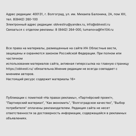
Адрес редакции: 400131, г. Волгоград, ул. им. Михаила Балонина, 2А, пом XIII,
тел.
8(8442) 260-100
Электронный адрес редакции: oblvestiru@yandex.ru, info@oblvesti.ru
Связаться с отделом рекламы:
8 (8442) 264-000
, tumanova@fm104.ru
Все права на материалы, размещенные на сайте ИА Областные вести,
защищены и охраняются законом Российской Федерации. При полном или
частичном
использовании материалов сайта, активная гиперссылка на главную страницу
https://oblvesti.ru/ обязательна.Мнение редакции не всегда совпадает с
мнением авторов.
Настоящий ресурс содержит материалы 16+
Публикации с пометкой «На правах рекламы», «Партнёрский проект»,
“Партнерский материал”, “Как экономить”, “Волгоградское качество”, “Выбор
потребителя” оплачены рекламодателем. Редакция сайта не несет
ответственности за достоверность информации, содержащейся в рекламных
объявлениях.