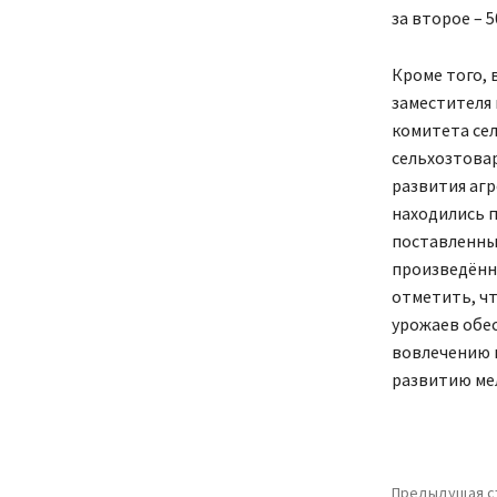
за второе – 5
Кроме того,
заместителя 
комитета сел
сельхозтова
развития аг
находились п
поставленны
произведённо
отметить, ч
урожаев обе
вовлечению в
развитию ме
Предыдущая с