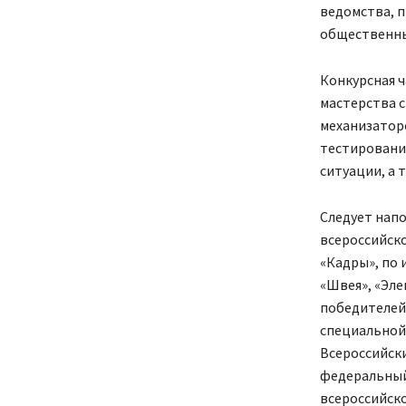
ведомства, п
общественны
Конкурсная 
мастерства с
механизаторо
тестировани
ситуации, а 
Следует напо
всероссийско
«Кадры», по
«Швея», «Эле
победителей 
специальной 
Всероссийск
федеральный
всероссийско