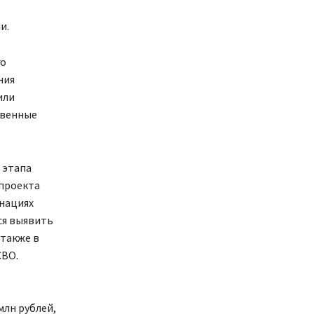
и.
го
ния
или
твенные
 этапа
 проекта
нациях
ся выявить
 также в
СВО.
млн рублей,