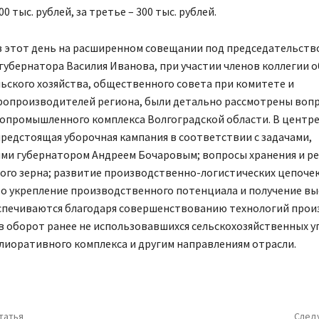
00 тыс. рублей, за третье – 300 тыс. рублей.
 в этот день на расширенном совещании под председательств
губернатора Василия Иванова, при участии членов коллегии 
ьского хозяйства, общественного совета при комитете и
ропроизводителей региона, были детально рассмотрены воп
ропромышленного комплекса Волгоградской области. В центр
редстоящая уборочная кампания в соответствии с задачами,
ми губернатором Андреем Бочаровым; вопросы хранения и р
го зерна; развитие производственно-логистических цепочек
то укрепление производственного потенциала и получение вы
спечиваются благодаря совершенствованию технологий прои
 оборот ранее не использовавшихся сельскохозяйственных у
лиоративного комплекса и другим направлениям отрасли.
татья
След