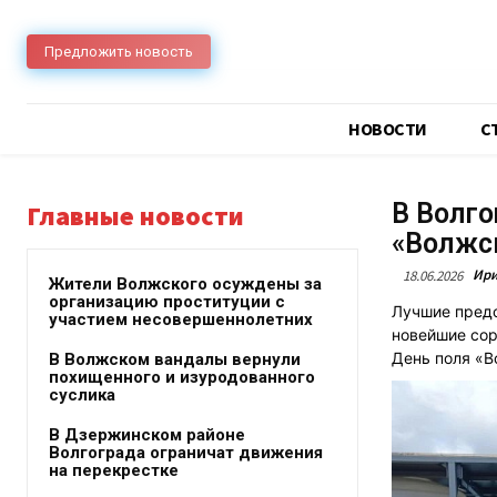
Предложить новость
НОВОСТИ
C
В Волго
Главные новости
«Волжс
Ири
18.06.2026
Жители Волжского осуждены за
организацию проституции с
Лучшие предс
участием несовершеннолетних
новейшие сор
День поля «В
В Волжском вандалы вернули
похищенного и изуродованного
суслика
В Дзержинском районе
Волгограда ограничат движения
на перекрестке