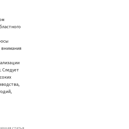
ом
областного
росы
е внимания
еализации
. Следует
соких
зводства,
годий,
ующая статья