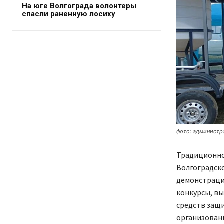
На юге Волгограда волонтеры
спасли раненную лосиху
фото: администр
Традиционно
Волгоградско
демонстраци
конкурсы, в
средств защи
организованн