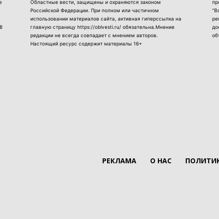
е
Областные вести, защищены и охраняются законом
пр
Российской Федерации. При полном или частичном
“В
использовании материалов сайта, активная гиперссылка на
ре
8
главную страницу https://oblvesti.ru/ обязательна.Мнение
до
редакции не всегда совпадает с мнением авторов.
об
Настоящий ресурс содержит материалы 16+
РЕКЛАМА
О НАС
ПОЛИТИК