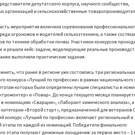
редставители депутатского корпуса, научного сообщества,
х организаций и сельскохозяйственные товаропроизводител
часть мероприятия включила соревнования профессионально
реди агрономов и водителей сельхозтехники, а также состяза
в по технике обработки почвы. Участники конкурсов проход
е и решали кейс-задачи, моделирующие реальные производс
также выполняли практические задания.
мнить, что ранее в регионе уже состоялись три региональных
го конкурса «Лучший по профессии» в рамках национального
 итогам которых были определены лучшие специалисты в номи
ктромонтер» и «Повар». До конца текущего месяца планирует
в номинациях «Сварщик», «Лаборант химического анализа», а
категории «Второй старт», предназначенной для ветеранов 
ий конкурс «Лучший по профессии» включает региональный и
 этапы по каждой из номинаций. Победители финального
го этапа получают денежные поощрения: за первое место – 1 