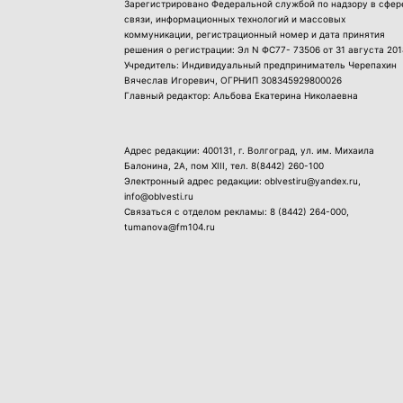
Зарегистрировано Федеральной службой по надзору в сфер
связи, информационных технологий и массовых
коммуникации, регистрационный номер и дата принятия
решения о регистрации: Эл N ФС77- 73506 от 31 августа 201
Учредитель: Индивидуальный предприниматель Черепахин
Вячеслав Игоревич, ОГРНИП 308345929800026
Главный редактор: Альбова Екатерина Николаевна
Адрес редакции: 400131, г. Волгоград, ул. им. Михаила
Балонина, 2А, пом XIII, тел.
8(8442) 260-100
Электронный адрес редакции: oblvestiru@yandex.ru,
info@oblvesti.ru
Связаться с отделом рекламы:
8 (8442) 264-000
,
tumanova@fm104.ru