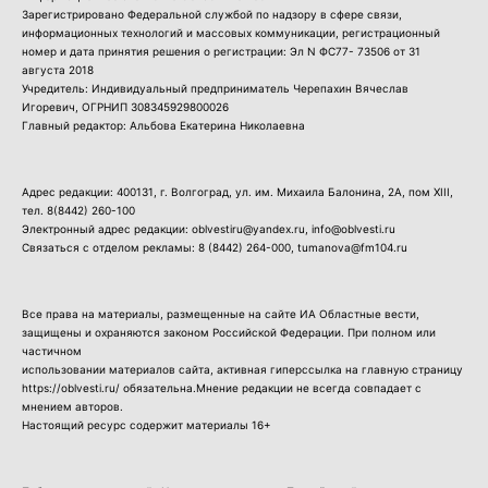
Зарегистрировано Федеральной службой по надзору в сфере связи,
информационных технологий и массовых коммуникации, регистрационный
номер и дата принятия решения о регистрации: Эл N ФС77- 73506 от 31
августа 2018
Учредитель: Индивидуальный предприниматель Черепахин Вячеслав
Игоревич, ОГРНИП 308345929800026
Главный редактор: Альбова Екатерина Николаевна
Адрес редакции: 400131, г. Волгоград, ул. им. Михаила Балонина, 2А, пом XIII,
тел.
8(8442) 260-100
Электронный адрес редакции: oblvestiru@yandex.ru, info@oblvesti.ru
Связаться с отделом рекламы:
8 (8442) 264-000
, tumanova@fm104.ru
Все права на материалы, размещенные на сайте ИА Областные вести,
защищены и охраняются законом Российской Федерации. При полном или
частичном
использовании материалов сайта, активная гиперссылка на главную страницу
https://oblvesti.ru/ обязательна.Мнение редакции не всегда совпадает с
мнением авторов.
Настоящий ресурс содержит материалы 16+