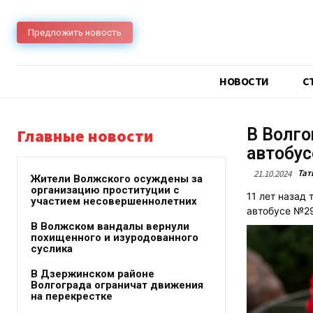
Предложить новость
НОВОСТИ
C
В Волго
Главные новости
автобус
Тат
21.10.2024
Жители Волжского осуждены за
организацию проституции с
11 лет назад
участием несовершеннолетних
автобусе №29
В Волжском вандалы вернули
похищенного и изуродованного
суслика
В Дзержинском районе
Волгограда ограничат движения
на перекрестке