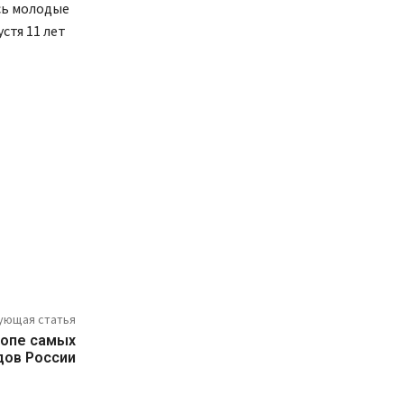
сь молодые
стя 11 лет
ующая статья
топе самых
дов России