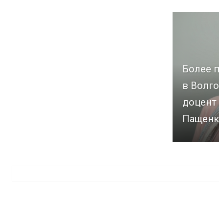
Более п
в Волго
доцент
Пащенк