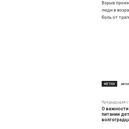
Взрыв произо
люди в возрас
боль от траге
МЕТКИ
авто
Предыдущая с
О важности
питании дет
волгоградц