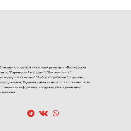
бликации с пометкой «На правах рекламы», «Партнёрский
оект», “Партнерский материал”, “Как экономить”,
олгоградское качество”, “Выбор потребителя” оплачены
кламодателем. Редакция сайта не несет ответственности за
стоверность информации, содержащейся в рекламных
ъявлениях.