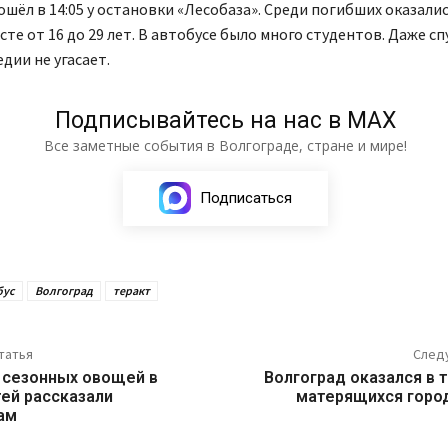
шёл в 14:05 у остановки «Лесобаза». Среди погибших оказали
те от 16 до 29 лет. В автобусе было много студентов. Даже спу
дии не угасает.
Подписывайтесь на нас в МАХ
Все заметные события в Волгограде, стране и мире!
Подписаться
бус
Волгоград
теракт
татья
След
 сезонных овощей в
Волгоград оказался в 
ей рассказали
матерящихся горо
ам