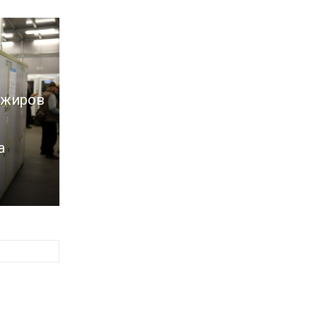
ажиров
а