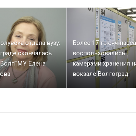
олувека отдала вузу:
Более 17 тысяч пасс
граде скончалась
воспользовались
 ВолгГМУ Елена
камерами хранения н
ова
вокзале Волгоград