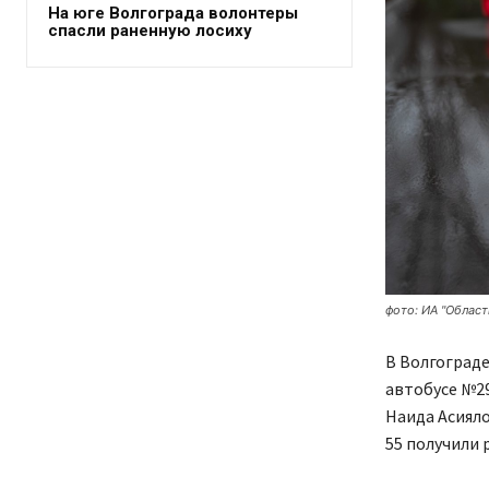
На юге Волгограда волонтеры
спасли раненную лосиху
фото: ИА "Област
В Волгограде
автобусе №29
Наида Асияло
55 получили 