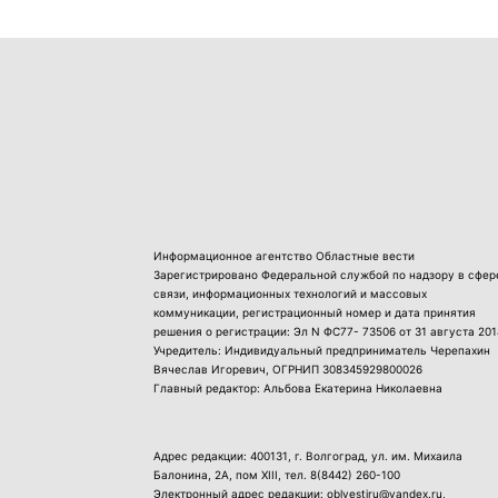
Информационное агентство Областные вести
Зарегистрировано Федеральной службой по надзору в сфер
связи, информационных технологий и массовых
коммуникации, регистрационный номер и дата принятия
решения о регистрации: Эл N ФС77- 73506 от 31 августа 201
Учредитель: Индивидуальный предприниматель Черепахин
Вячеслав Игоревич, ОГРНИП 308345929800026
Главный редактор: Альбова Екатерина Николаевна
Адрес редакции: 400131, г. Волгоград, ул. им. Михаила
Балонина, 2А, пом XIII, тел.
8(8442) 260-100
Электронный адрес редакции: oblvestiru@yandex.ru,