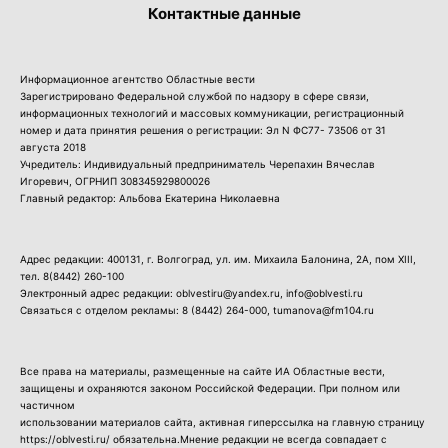
Контактные данные
Информационное агентство Областные вести
Зарегистрировано Федеральной службой по надзору в сфере связи,
информационных технологий и массовых коммуникации, регистрационный
номер и дата принятия решения о регистрации: Эл N ФС77- 73506 от 31
августа 2018
Учредитель: Индивидуальный предприниматель Черепахин Вячеслав
Игоревич, ОГРНИП 308345929800026
Главный редактор: Альбова Екатерина Николаевна
Адрес редакции: 400131, г. Волгоград, ул. им. Михаила Балонина, 2А, пом XIII,
тел.
8(8442) 260-100
Электронный адрес редакции: oblvestiru@yandex.ru, info@oblvesti.ru
Связаться с отделом рекламы:
8 (8442) 264-000
, tumanova@fm104.ru
Все права на материалы, размещенные на сайте ИА Областные вести,
защищены и охраняются законом Российской Федерации. При полном или
частичном
использовании материалов сайта, активная гиперссылка на главную страницу
https://oblvesti.ru/ обязательна.Мнение редакции не всегда совпадает с