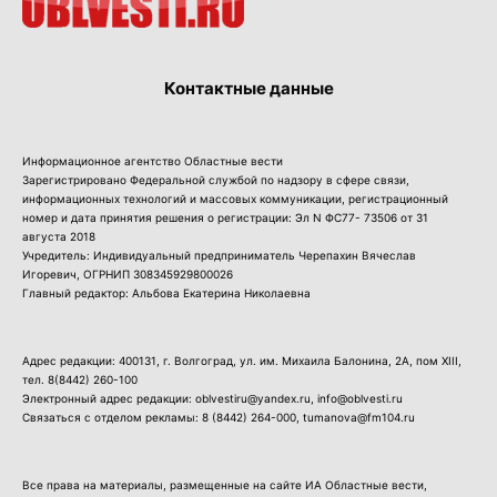
Контактные данные
Информационное агентство Областные вести
Зарегистрировано Федеральной службой по надзору в сфере связи,
информационных технологий и массовых коммуникации, регистрационный
номер и дата принятия решения о регистрации: Эл N ФС77- 73506 от 31
августа 2018
Учредитель: Индивидуальный предприниматель Черепахин Вячеслав
Игоревич, ОГРНИП 308345929800026
Главный редактор: Альбова Екатерина Николаевна
Адрес редакции: 400131, г. Волгоград, ул. им. Михаила Балонина, 2А, пом XIII,
тел.
8(8442) 260-100
Электронный адрес редакции: oblvestiru@yandex.ru, info@oblvesti.ru
Связаться с отделом рекламы:
8 (8442) 264-000
, tumanova@fm104.ru
Все права на материалы, размещенные на сайте ИА Областные вести,