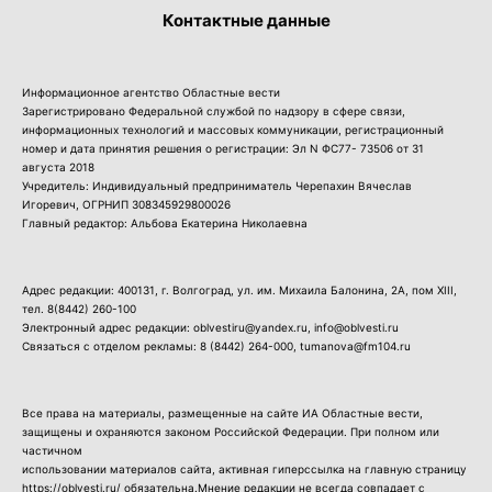
Контактные данные
Информационное агентство Областные вести
Зарегистрировано Федеральной службой по надзору в сфере связи,
информационных технологий и массовых коммуникации, регистрационный
номер и дата принятия решения о регистрации: Эл N ФС77- 73506 от 31
августа 2018
Учредитель: Индивидуальный предприниматель Черепахин Вячеслав
Игоревич, ОГРНИП 308345929800026
Главный редактор: Альбова Екатерина Николаевна
Адрес редакции: 400131, г. Волгоград, ул. им. Михаила Балонина, 2А, пом XIII,
тел.
8(8442) 260-100
Электронный адрес редакции: oblvestiru@yandex.ru, info@oblvesti.ru
Связаться с отделом рекламы:
8 (8442) 264-000
, tumanova@fm104.ru
Все права на материалы, размещенные на сайте ИА Областные вести,
защищены и охраняются законом Российской Федерации. При полном или
частичном
использовании материалов сайта, активная гиперссылка на главную страницу
https://oblvesti.ru/ обязательна.Мнение редакции не всегда совпадает с