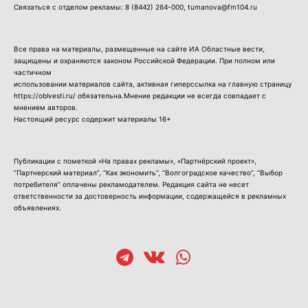
Связаться с отделом рекламы:
8 (8442) 264-000
, tumanova@fm104.ru
Все права на материалы, размещенные на сайте ИА Областные вести,
защищены и охраняются законом Российской Федерации. При полном или
частичном
использовании материалов сайта, активная гиперссылка на главную страницу
https://oblvesti.ru/ обязательна.Мнение редакции не всегда совпадает с
мнением авторов.
Настоящий ресурс содержит материалы 16+
Публикации с пометкой «На правах рекламы», «Партнёрский проект»,
“Партнерский материал”, “Как экономить”, “Волгоградское качество”, “Выбор
потребителя” оплачены рекламодателем. Редакция сайта не несет
ответственности за достоверность информации, содержащейся в рекламных
объявлениях.