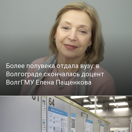
Более полувека отдала вузу: в
Волгограде скончалась доцент
ВолгГМУ Елена Пащенкова