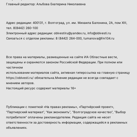
Главный редактор: Альбова Екатерина Николаевна
Адрес редакции: 400131, г. Волгоград, ул. им. Михаила Балонина, 2А, пом XIII,
тел.
8(8442) 260-100
Электронный адрес редакции: oblvestiru@yandex.ru, info@oblvesti.ru
Связаться с отделом рекламы:
8 (8442) 264-000
, tumanova@fm104.ru
Все права на материалы, размещенные на сайте ИА Областные вести,
защищены и охраняются законом Российской Федерации. При полном или
частичном
использовании материалов сайта, активная гиперссылка на главную страницу
https://oblvesti.ru/ обязательна.Мнение редакции не всегда совпадает с
мнением авторов.
Настоящий ресурс содержит материалы 16+
Публикации с пометкой «На правах рекламы», «Партнёрский проект»,
“Партнерский материал”, “Как экономить”, “Волгоградское качество”, “Выбор
потребителя” оплачены рекламодателем. Редакция сайта не несет
ответственности за достоверность информации, содержащейся в рекламных
объявлениях.