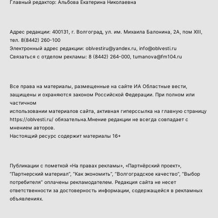
Главный редактор: Альбова Екатерина Николаевна
Адрес редакции: 400131, г. Волгоград, ул. им. Михаила Балонина, 2А, пом XIII,
тел.
8(8442) 260-100
Электронный адрес редакции: oblvestiru@yandex.ru, info@oblvesti.ru
Связаться с отделом рекламы:
8 (8442) 264-000
, tumanova@fm104.ru
Все права на материалы, размещенные на сайте ИА Областные вести,
защищены и охраняются законом Российской Федерации. При полном или
частичном
использовании материалов сайта, активная гиперссылка на главную страницу
https://oblvesti.ru/ обязательна.Мнение редакции не всегда совпадает с
мнением авторов.
Настоящий ресурс содержит материалы 16+
Публикации с пометкой «На правах рекламы», «Партнёрский проект»,
“Партнерский материал”, “Как экономить”, “Волгоградское качество”, “Выбор
потребителя” оплачены рекламодателем. Редакция сайта не несет
ответственности за достоверность информации, содержащейся в рекламных
объявлениях.