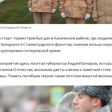
олгоградской области
старт торжествам был дан в Калаческом районе, где соедин
-Западного и Сталинградского фронтов, сомкнув кольцо окру
группировки гитлеровской армии.
роприятие здесь посетил губернатор Андрей Бочаров, котор
ников Отечества, возложив цветы и венки к памятной стеле 
вы». Память погибших героев также почтили минутой молчани