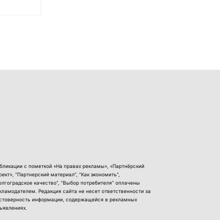
бликации с пометкой «На правах рекламы», «Партнёрский
оект», “Партнерский материал”, “Как экономить”,
олгоградское качество”, “Выбор потребителя” оплачены
кламодателем. Редакция сайта не несет ответственности за
стоверность информации, содержащейся в рекламных
ъявлениях.