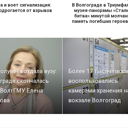
 и воет сигнализация:
В Волгограде в Триумфа
одрогается от взрывов
музея-панорамы «Стал
битва» минутой молчан
память погибших героев
олувека отдала вузу:
Более 17 тысяч пасс
граде скончалась
воспользовались
 ВолгГМУ Елена
камерами хранения н
ова
вокзале Волгоград