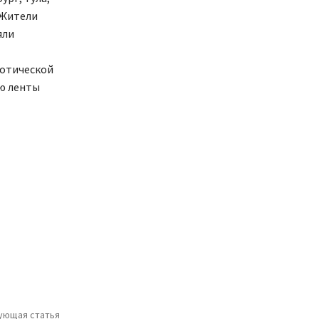
 Жители
яли
иотической
ю ленты
ующая статья