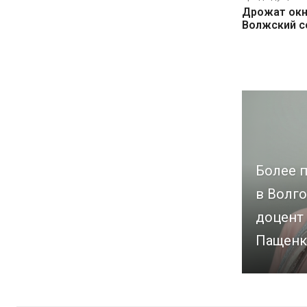
Дрожат окна
Волжский с
Более п
в Волго
доцент
Пащенк