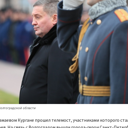
олгоградской области
амаевом Кургане прошел телемост, участниками которого ста
ев. На связь с Волгоградом вышли города-герои Санкт-Петерб