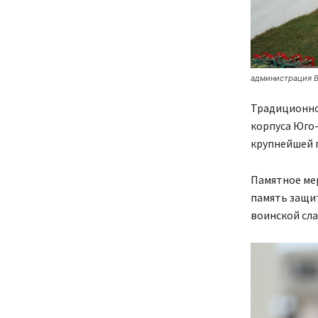
администрация В
Традиционно 
корпуса Юго
крупнейшей 
Памятное ме
память защит
воинской сла