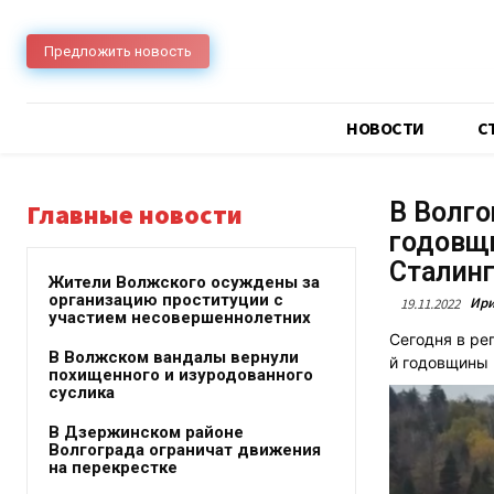
Предложить новость
НОВОСТИ
C
В Волго
Главные новости
годовщи
Сталин
Жители Волжского осуждены за
организацию проституции с
Ири
19.11.2022
участием несовершеннолетних
Сегодня в ре
В Волжском вандалы вернули
й годовщины 
похищенного и изуродованного
суслика
В Дзержинском районе
Волгограда ограничат движения
на перекрестке