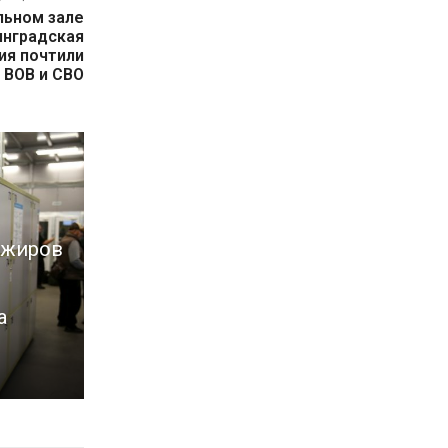
льном зале
инградская
ия почтили
 ВОВ и СВО
ажиров
а