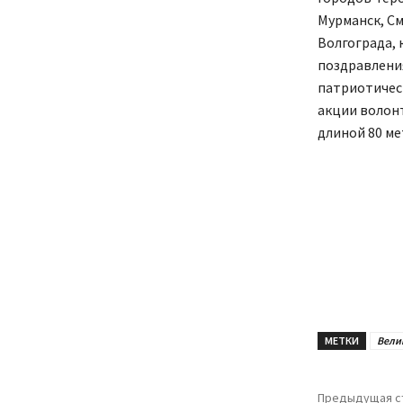
Мурманск, См
Волгограда, 
поздравления
патриотическ
акции волон
длиной 80 ме
МЕТКИ
Вели
Предыдущая с