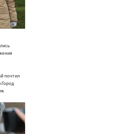
ились
жения
ый почтил
«Город
я.