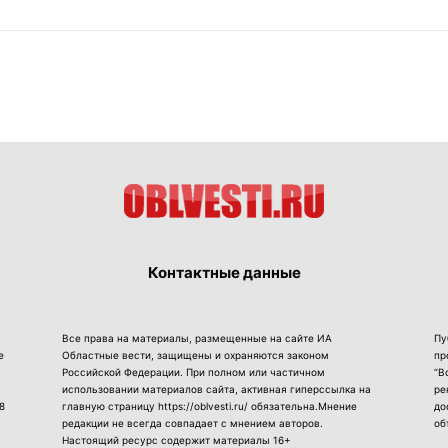
Контактные данные
Все права на материалы, размещенные на сайте ИА
Пу
е
Областные вести, защищены и охраняются законом
пр
Российской Федерации. При полном или частичном
“В
использовании материалов сайта, активная гиперссылка на
ре
8
главную страницу https://oblvesti.ru/ обязательна.Мнение
до
редакции не всегда совпадает с мнением авторов.
об
Настоящий ресурс содержит материалы 16+