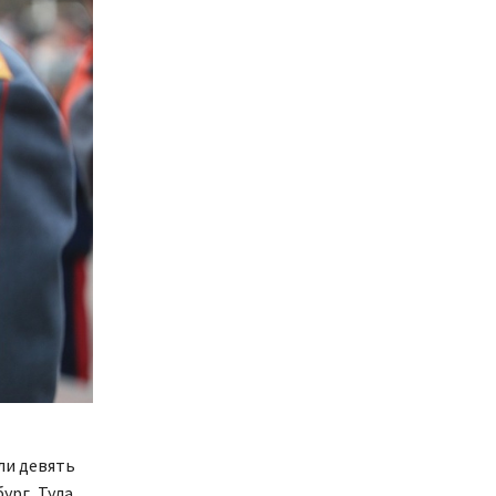
ли девять
ург, Тула,