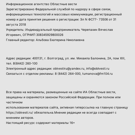
Информационное агентство Областные вести
Зарегистрировано Федеральной службой по надзору в сфере связи,
информационных технологий и массовых коммуникации, регистрационный
номер и дата принятия решения о регистрации: Эл N ФС77- 73506 от 31
августа 2018
Учредитель: Индивидуальный предприниматель Черепахин Вячеслав
Игоревич, ОГРНИП 308345929800026
Главный редактор: Альбова Екатерина Николаевна
Адрес редакции: 400131, г. Волгоград, ул. им. Михаила Балонина, 2А, пом XIII,
тел.
8(8442) 260-100
Электронный адрес редакции: oblvestiru@yandex.ru, info@oblvesti.ru
Связаться с отделом рекламы:
8 (8442) 264-000
, tumanova@fm104.ru
Все права на материалы, размещенные на сайте ИА Областные вести,
защищены и охраняются законом Российской Федерации. При полном или
частичном
использовании материалов сайта, активная гиперссылка на главную страницу
https://oblvesti.ru/ обязательна.Мнение редакции не всегда совпадает с
мнением авторов.
Настоящий ресурс содержит материалы 16+