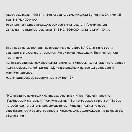
Адрес редакции: 400131, г. Волгоград, ул. им. Михаила Балонина, 2А, пом XIII,
тел.
8(8442) 260-100
Электронный адрес редакции: oblvestiru@yandex.ru, info@oblvesti.ru
Связаться с отделом рекламы:
8 (8442) 264-000
, tumanova@fm104.ru
Все права на материалы, размещенные на сайте ИА Областные вести,
защищены и охраняются законом Российской Федерации. При полном или
частичном
использовании материалов сайта, активная гиперссылка на главную страницу
https://oblvesti.ru/ обязательна.Мнение редакции не всегда совпадает с
мнением авторов.
Настоящий ресурс содержит материалы 16+
Публикации с пометкой «На правах рекламы», «Партнёрский проект»,
“Партнерский материал”, “Как экономить”, “Волгоградское качество”, “Выбор
потребителя” оплачены рекламодателем. Редакция сайта не несет
ответственности за достоверность информации, содержащейся в рекламных
объявлениях.