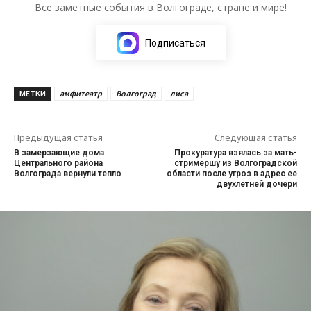
Все заметные события в Волгограде, стране и мире!
Подписаться
МЕТКИ
амфитеатр
Волгоград
лиса
Предыдущая статья
Следующая статья
В замерзающие дома
Прокуратура взялась за мать-
Центрального района
стримершу из Волгоградской
Волгограда вернули тепло
области после угроз в адрес ее
двухлетней дочери