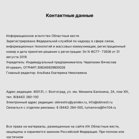
Контактные данные
Информационное агентство Областные вести
Зарегистрировано Федеральной службой по надзору в сфере связи,
информационных технологий и массовых коммуникации, регистрационный
номер и дата принятия решения о регистрации: Эл N ФС77- 73506 от 31
августа 2018
Учредитель: Индивидуальный предприниматель Черепахин Вячеслав
Игоревич, ОГРНИП 308345929800026
Главный редактор: Альбова Екатерина Николаевна
Адрес редакции: 400131, г. Волгоград, ул. им. Михаила Балонина, 2А, пом XIII,
тел.
8(8442) 260-100
Электронный адрес редакции: oblvestiru@yandex.ru, info@oblvesti.ru
Связаться с отделом рекламы:
8 (8442) 264-000
, tumanova@fm104.ru
Все права на материалы, размещенные на сайте ИА Областные вести,
защищены и охраняются законом Российской Федерации. При полном или
частичном