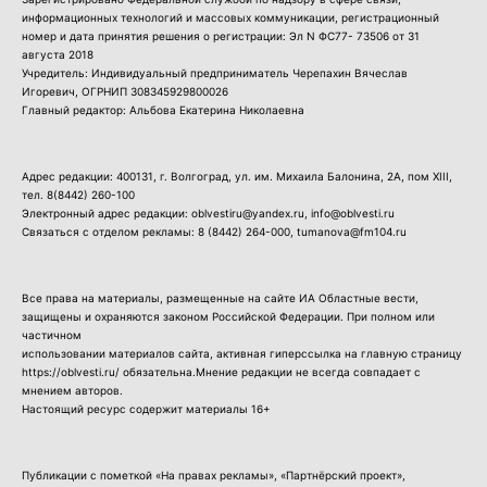
информационных технологий и массовых коммуникации, регистрационный
номер и дата принятия решения о регистрации: Эл N ФС77- 73506 от 31
августа 2018
Учредитель: Индивидуальный предприниматель Черепахин Вячеслав
Игоревич, ОГРНИП 308345929800026
Главный редактор: Альбова Екатерина Николаевна
Адрес редакции: 400131, г. Волгоград, ул. им. Михаила Балонина, 2А, пом XIII,
тел.
8(8442) 260-100
Электронный адрес редакции: oblvestiru@yandex.ru, info@oblvesti.ru
Связаться с отделом рекламы:
8 (8442) 264-000
, tumanova@fm104.ru
Все права на материалы, размещенные на сайте ИА Областные вести,
защищены и охраняются законом Российской Федерации. При полном или
частичном
использовании материалов сайта, активная гиперссылка на главную страницу
https://oblvesti.ru/ обязательна.Мнение редакции не всегда совпадает с
мнением авторов.
Настоящий ресурс содержит материалы 16+
Публикации с пометкой «На правах рекламы», «Партнёрский проект»,