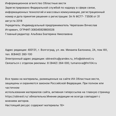
Информационное агентство Областные вести
Зарегистрировано Федеральной службой по надзору в сфере связи,
информационных технологий и массовых коммуникации, регистрационный
номер и дата принятия решения о регистрации: Эл N ФС77- 73506 от 31
августа 2018
Учредитель: Индивидуальный предприниматель Черепахин Вячеслав
Игоревич, ОГРНИП 308345929800026
Главный редактор: Альбова Екатерина Николаевна
Адрес редакции: 400131, г. Волгоград, ул. им. Михаила Балонина, 2А, пом XIII,
тел.
8(8442) 260-100
Электронный адрес редакции: oblvestiru@yandex.ru, info@oblvesti.ru
Связаться с отделом рекламы:
8 (8442) 264-000
, tumanova@fm104.ru
Все права на материалы, размещенные на сайте ИА Областные вести,
защищены и охраняются законом Российской Федерации. При полном или
частичном
использовании материалов сайта, активная гиперссылка на главную страницу
https://oblvesti.ru/ обязательна.Мнение редакции не всегда совпадает с
мнением авторов.
Настоящий ресурс содержит материалы 16+