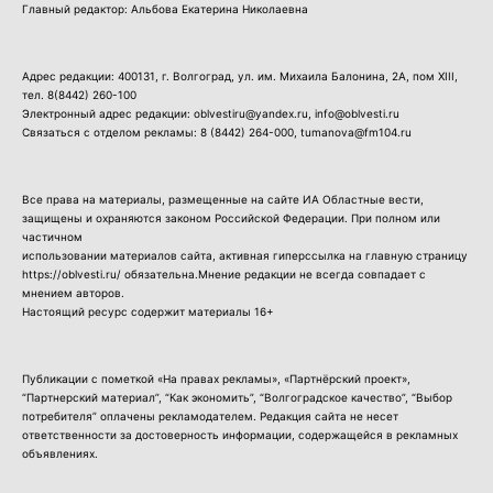
Главный редактор: Альбова Екатерина Николаевна
Адрес редакции: 400131, г. Волгоград, ул. им. Михаила Балонина, 2А, пом XIII,
тел.
8(8442) 260-100
Электронный адрес редакции: oblvestiru@yandex.ru, info@oblvesti.ru
Связаться с отделом рекламы:
8 (8442) 264-000
, tumanova@fm104.ru
Все права на материалы, размещенные на сайте ИА Областные вести,
защищены и охраняются законом Российской Федерации. При полном или
частичном
использовании материалов сайта, активная гиперссылка на главную страницу
https://oblvesti.ru/ обязательна.Мнение редакции не всегда совпадает с
мнением авторов.
Настоящий ресурс содержит материалы 16+
Публикации с пометкой «На правах рекламы», «Партнёрский проект»,
“Партнерский материал”, “Как экономить”, “Волгоградское качество”, “Выбор
потребителя” оплачены рекламодателем. Редакция сайта не несет
ответственности за достоверность информации, содержащейся в рекламных
объявлениях.