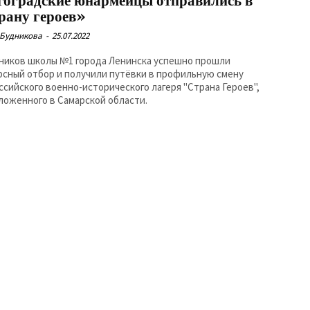
гоградские юнармейцы отправились в
рану героев»
 Будникова
-
25.07.2022
еников школы №1 города Ленинска успешно прошли
рсный отбор и получили путёвки в профильную смену
ссийского военно-исторического лагеря "Страна Героев",
ложенного в Самарской области.