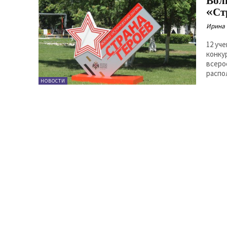
Вол
«Ст
Ирина
12 уч
конку
всеро
распо
НОВОСТИ