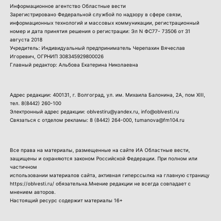
Информационное агентство Областные вести
Зарегистрировано Федеральной службой по надзору в сфере связи,
информационных технологий и массовых коммуникации, регистрационный
номер и дата принятия решения о регистрации: Эл N ФС77- 73506 от 31
августа 2018
Учредитель: Индивидуальный предприниматель Черепахин Вячеслав
Игоревич, ОГРНИП 308345929800026
Главный редактор: Альбова Екатерина Николаевна
Адрес редакции: 400131, г. Волгоград, ул. им. Михаила Балонина, 2А, пом XIII,
тел.
8(8442) 260-100
Электронный адрес редакции: oblvestiru@yandex.ru, info@oblvesti.ru
Связаться с отделом рекламы:
8 (8442) 264-000
, tumanova@fm104.ru
Все права на материалы, размещенные на сайте ИА Областные вести,
защищены и охраняются законом Российской Федерации. При полном или
частичном
использовании материалов сайта, активная гиперссылка на главную страницу
https://oblvesti.ru/ обязательна.Мнение редакции не всегда совпадает с
мнением авторов.
Настоящий ресурс содержит материалы 16+