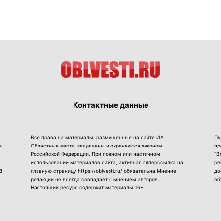
Контактные данные
Все права на материалы, размещенные на сайте ИА
Пу
е
Областные вести, защищены и охраняются законом
пр
Российской Федерации. При полном или частичном
“В
использовании материалов сайта, активная гиперссылка на
ре
8
главную страницу https://oblvesti.ru/ обязательна.Мнение
до
редакции не всегда совпадает с мнением авторов.
об
Настоящий ресурс содержит материалы 16+