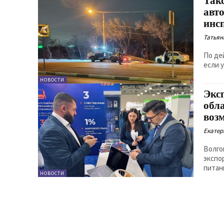
Так
авт
инс
Татьян
По де
если 
НОВОСТИ
Экс
обл
воз
Екатер
Волго
экспо
питан
НОВОСТИ