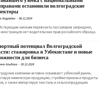
совавшего узбека с национальными
оправами остановили волгоградские
пекторы
а Андреева
-
06.12.2024
йствующим законам перевозить пассажиров запрещено,
у иностранцев нет водительских прав российского образца.
портный потенциал Волгоградской
асти: стажировка в Узбекистане и новые
можности для бизнеса
ина Альбова
-
05.12.2024
градские компании активно осваивают узбекский рынок,
ртируя химическую продукцию, стройматериалы и продукты
ия, а также импортируя текстиль и сельхозпродукцию.