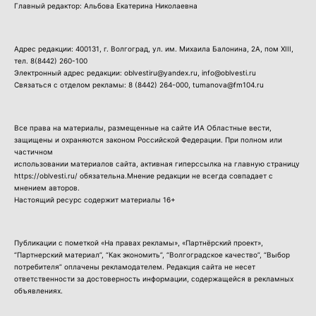
Главный редактор: Альбова Екатерина Николаевна
Адрес редакции: 400131, г. Волгоград, ул. им. Михаила Балонина, 2А, пом XIII,
тел.
8(8442) 260-100
Электронный адрес редакции: oblvestiru@yandex.ru, info@oblvesti.ru
Связаться с отделом рекламы:
8 (8442) 264-000
, tumanova@fm104.ru
Все права на материалы, размещенные на сайте ИА Областные вести,
защищены и охраняются законом Российской Федерации. При полном или
частичном
использовании материалов сайта, активная гиперссылка на главную страницу
https://oblvesti.ru/ обязательна.Мнение редакции не всегда совпадает с
мнением авторов.
Настоящий ресурс содержит материалы 16+
Публикации с пометкой «На правах рекламы», «Партнёрский проект»,
“Партнерский материал”, “Как экономить”, “Волгоградское качество”, “Выбор
потребителя” оплачены рекламодателем. Редакция сайта не несет
ответственности за достоверность информации, содержащейся в рекламных
объявлениях.