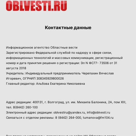
Контактные данные
Информационное агентство Областные вести
Зарегистрировано Федеральной службой по надзору в сфере связи,
информационных технологий и массовых коммуникации, регистрационный
номер и дата принятия решения о регистрации: Эл N ФС77- 73506 от 31
августа 2018
Учредитель: Индивидуальный предприниматель Черепахин Вячеслав
Игоревич, ОГРНИП 308345929800026
Главный редактор: Альбова Екатерина Николаевна
Адрес редакции: 400131, г. Волгоград, ул. им. Михаила Балонина, 2А, пом XIII,
тел.
8(8442) 260-100
Электронный адрес редакции: oblvestiru@yandex.ru, info@oblvesti.ru
Связаться с отделом рекламы:
8 (8442) 264-000
, tumanova@fm104.ru
Все права на материалы, размещенные на сайте ИА Областные вести,