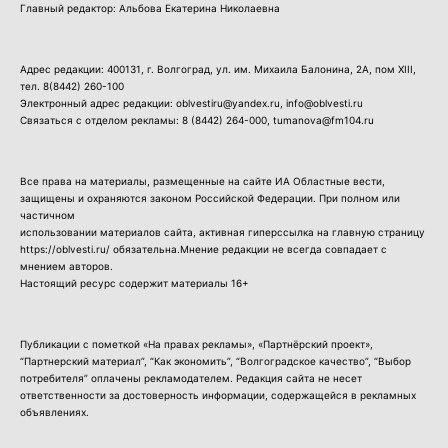
Главный редактор: Альбова Екатерина Николаевна
Адрес редакции: 400131, г. Волгоград, ул. им. Михаила Балонина, 2А, пом XIII,
тел.
8(8442) 260-100
Электронный адрес редакции: oblvestiru@yandex.ru, info@oblvesti.ru
Связаться с отделом рекламы:
8 (8442) 264-000
, tumanova@fm104.ru
Все права на материалы, размещенные на сайте ИА Областные вести,
защищены и охраняются законом Российской Федерации. При полном или
частичном
использовании материалов сайта, активная гиперссылка на главную страницу
https://oblvesti.ru/ обязательна.Мнение редакции не всегда совпадает с
мнением авторов.
Настоящий ресурс содержит материалы 16+
Публикации с пометкой «На правах рекламы», «Партнёрский проект»,
“Партнерский материал”, “Как экономить”, “Волгоградское качество”, “Выбор
потребителя” оплачены рекламодателем. Редакция сайта не несет
ответственности за достоверность информации, содержащейся в рекламных
объявлениях.