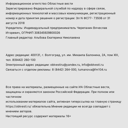
Информационное агентство Областные вести
Зарегистрировано Федеральной службой по надзору в сфере связи,
информационных технологий и массовых коммуникации, регистрационный
номер и дата принятия решения о регистрации: Эл N ФС77- 73506 от 31
августа 2018
Учредитель: Индивидуальный предприниматель Черепахин Вячеслав
Игоревич, ОГРНИП 308345929800026
Главный редактор: Альбова Екатерина Николаевна
Адрес редакции: 400131, г. Волгоград, ул. им. Михаила Балонина, 2А, пом XIII,
тел.
8(8442) 260-100
Электронный адрес редакции: oblvestiru@yandex.ru, info@oblvesti.ru
Связаться с отделом рекламы:
8 (8442) 264-000
, tumanova@fm104.ru
Все права на материалы, размещенные на сайте ИА Областные вести,
защищены и охраняются законом Российской Федерации. При полном или
частичном
использовании материалов сайта, активная гиперссылка на главную страницу
https://oblvesti.ru/ обязательна.Мнение редакции не всегда совпадает с
мнением авторов.
Настоящий ресурс содержит материалы 16+