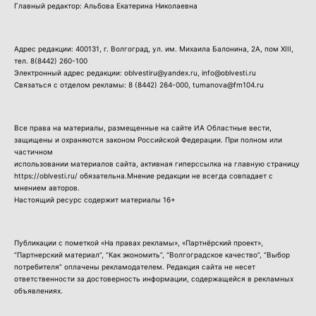
Главный редактор: Альбова Екатерина Николаевна
Адрес редакции: 400131, г. Волгоград, ул. им. Михаила Балонина, 2А, пом XIII,
тел.
8(8442) 260-100
Электронный адрес редакции: oblvestiru@yandex.ru, info@oblvesti.ru
Связаться с отделом рекламы:
8 (8442) 264-000
, tumanova@fm104.ru
Все права на материалы, размещенные на сайте ИА Областные вести,
защищены и охраняются законом Российской Федерации. При полном или
частичном
использовании материалов сайта, активная гиперссылка на главную страницу
https://oblvesti.ru/ обязательна.Мнение редакции не всегда совпадает с
мнением авторов.
Настоящий ресурс содержит материалы 16+
Публикации с пометкой «На правах рекламы», «Партнёрский проект»,
“Партнерский материал”, “Как экономить”, “Волгоградское качество”, “Выбор
потребителя” оплачены рекламодателем. Редакция сайта не несет
ответственности за достоверность информации, содержащейся в рекламных
объявлениях.