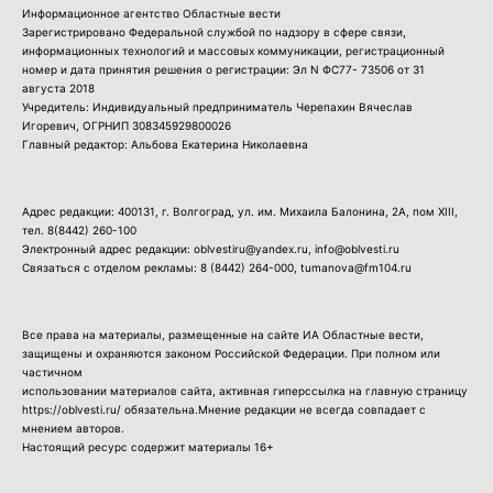
Информационное агентство Областные вести
Зарегистрировано Федеральной службой по надзору в сфере связи,
информационных технологий и массовых коммуникации, регистрационный
номер и дата принятия решения о регистрации: Эл N ФС77- 73506 от 31
августа 2018
Учредитель: Индивидуальный предприниматель Черепахин Вячеслав
Игоревич, ОГРНИП 308345929800026
Главный редактор: Альбова Екатерина Николаевна
Адрес редакции: 400131, г. Волгоград, ул. им. Михаила Балонина, 2А, пом XIII,
тел.
8(8442) 260-100
Электронный адрес редакции: oblvestiru@yandex.ru, info@oblvesti.ru
Связаться с отделом рекламы:
8 (8442) 264-000
, tumanova@fm104.ru
Все права на материалы, размещенные на сайте ИА Областные вести,
защищены и охраняются законом Российской Федерации. При полном или
частичном
использовании материалов сайта, активная гиперссылка на главную страницу
https://oblvesti.ru/ обязательна.Мнение редакции не всегда совпадает с
мнением авторов.
Настоящий ресурс содержит материалы 16+